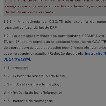
1.1.2.1 - Inclui-se na alínea "d" deste subitem a proc
serviços operacionais relacionados à administração de ca
de débito em conta-corrente.
1.1.3 - A existência do CGC/TE não exclui a de cadast
repartições fazendárias do DRP.
1.2 - Os estabelecimentos dos contribuintes (RICMS, Livro I, 
II, art. 1º) assim como outras pessoas inscritas no CGC/TE
de acordo com as suas atividades econômicas efetivament
base na seguinte relação:
(Redação dada pela
Instrução N
DE 14/09/1999
).
a) 1 - produtor;
b) 2 - extrator de mineral ou de fóssil;
c) 3 - indústria de transformação;
d) 4 - indústria de beneficiamento;
e) 5 - indústria de montagem;