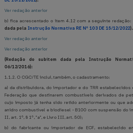
DE 15/12/2022
).
Ver redação anterior
b) fica acrescentado o item 4.12 com a seguinte redação:
dada pela
Instrução Normativa RE Nº 103 DE 15/12/2022
).
Ver redação anterior
Ver redação anterior
(Redação do subitem dada pela Instrução Norma
06/12/2016):
1.1.2. O CGC/TE inclui, também, o cadastramento:
a) da distribuidora, do importador e do TRR estabelecidos
Federação que destinarem combustíveis derivados de pet
cujo imposto já tenha sido retido anteriormente ou que adq
anidro combustível e biodiesel - B100 com suspensão do i
II, art. 1º, § 1º, "a", e Livro III, art. 50);
b) do fabricante ou importador de ECF, estabelecido e