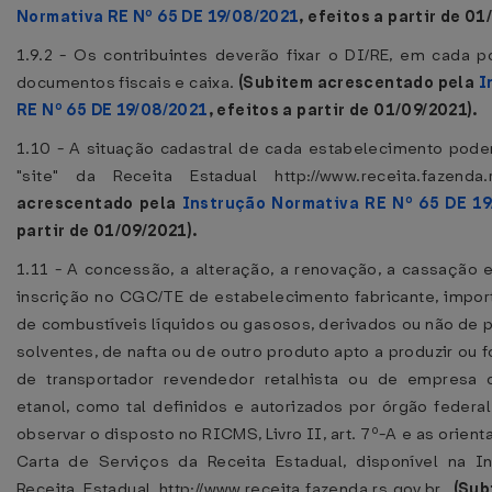
Normativa RE Nº 65 DE 19/08/2021
, efeitos a partir de 01
1.9.2 - Os contribuintes deverão fixar o DI/RE, em cada
documentos fiscais e caixa.
(Subitem acrescentado pela
I
RE Nº 65 DE 19/08/2021
, efeitos a partir de 01/09/2021).
1.10 - A situação cadastral de cada estabelecimento pode
"site" da Receita Estadual http://www.receita.fazenda.
acrescentado pela
Instrução Normativa RE Nº 65 DE 19
partir de 01/09/2021).
1.11 - A concessão, a alteração, a renovação, a cassação
inscrição no CGC/TE de estabelecimento fabricante, import
de combustíveis líquidos ou gasosos, derivados ou não de p
solventes, de nafta ou de outro produto apto a produzir ou 
de transportador revendedor retalhista ou de empresa 
etanol, como tal definidos e autorizados por órgão fede
observar o disposto no RICMS, Livro II, art. 7º-A e as orien
Carta de Serviços da Receita Estadual, disponível na In
Receita Estadual http://www.receita.fazenda.rs.gov.br.
(Sub