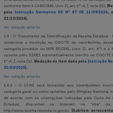
conforme item 4.13 (RICMS, Livro II, art. 1º-A, I, nota 01).
(R
pela
Instrução Normativa RE Nº 87 DE 11/09/2024
, 
01/10/2024).
Ver redação anterior
1.9 - O "Documento de Identificação da Receita Estadual - 
comprovar a inscrição no CGC/TE de contribuinte, exce
categoria produtor ou MPR (RICMS, Livro II, art. 4º) e 
optante pelo SIMEI automaticamente inscrito no CGC/TE (R
1º-A, I, nota 01).
(Redação do item dada pela
Instrução No
20/03/2025
).
Ver redação anterior
1.9.1 - O DI/RE será fornecido aos contribuintes insc
categoria geral ou como optantes pelo Simples Nacional, m
de acordo com as orientações indicadas pela Carta de 
Estadual, disponível na Internet, no "site" da 
http://www.receita.fazenda.rs.gov.br.
(Subitem acrescent