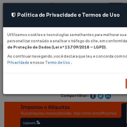
Política de Privacidade e Termos de Uso
Utilizamos cookies e tecnologias semelhantes para melhorar sua
Acessar
personalizar conteúdo e analisar o tráfego do site, em conformi
de Proteção de Dados (Lei nº 13.709/2018 – LGPD)
.
Ao continuar navegando, você declara que leu e concorda com n
Página Inicial
Legislações
Legislação Estadual - Rio Grande 
Privacidade
e nosso
Termo de Uso
.
Instrução Normativa DRP Nº 45 DE 2
Publicado no DOE - RS em 30 out 1998
Compartilhar: