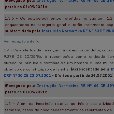
(Revogado pela
Instrução Normativa RE Nº 65 DE 19/
partir de 01/09/2021):
1.3.6 - Os estabelecimentos referidos no subitem 1.1.2
enquadrados na categoria geral e terão tratamento esp
subitem dada pela
Instrução Normativa RE Nº 53 DE 25/
Ver redação anterior
1.4 - Para efeitos de inscrição na categoria produtor, conso
9.278 DE 10/05/96, é reconhecida como entidade fami
duradoura, pública e contínua de um homem e uma mulhe
objetivo de constituição de família.
(Acrescentado pela
I
DRP Nº 30 DE 20.07.2001
- Efeitos a partir de 24.07.2001)
(Revogado pela
Instrução Normativa RE Nº 65 DE 19/
partir de 01/09/2021):
1.5 - Além da inscrição relativa ao início das ativida
também, casos de novo cadastramento os resultantes de: