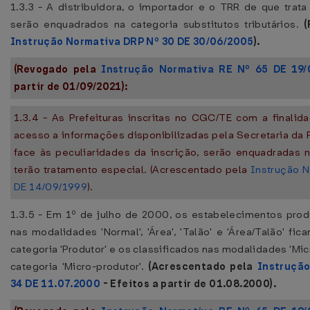
1.3.3 - A distribuidora, o importador e o TRR de que trata 
serão enquadrados na categoria substitutos tributários.
(
Instrução Normativa DRP Nº 30 DE 30/06/2005
).
(Revogado pela
Instrução Normativa RE Nº 65 DE 19/
partir de 01/09/2021):
1.3.4 - As Prefeituras inscritas no CGC/TE com a finalida
acesso a informações disponibilizadas pela Secretaria da 
face às peculiaridades da inscrição, serão enquadradas n
terão tratamento especial. (Acrescentado pela
Instrução 
DE 14/09/1999
).
1.3.5 - Em 1º de julho de 2000, os estabelecimentos prod
nas modalidades 'Normal', 'Área', 'Talão' e 'Área/Talão' f
categoria 'Produtor' e os classificados nas modalidades 'Micr
categoria 'Micro-produtor'.
(Acrescentado pela
Instruçã
34 DE 11.07.2000
- Efeitos a partir de 01.08.2000).