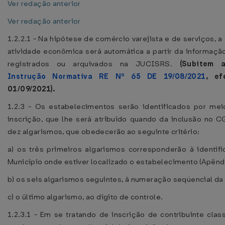
Ver redação anterior
Ver redação anterior
1.2.2.1 - Na hipótese de comércio varejista e de serviços, a
atividade econômica será automática a partir da informaçã
registrados ou arquivados na JUCISRS.
(Subitem 
Instrução Normativa RE Nº 65 DE 19/08/2021
, ef
01/09/2021).
1.2.3 - Os estabelecimentos serão identificados por m
inscrição, que lhe será atribuído quando da inclusão no
dez algarismos, que obedecerão ao seguinte critério:
a) os três primeiros algarismos corresponderão à identif
Município onde estiver localizado o estabelecimento (Apêndi
b) os seis algarismos seguintes, à numeração seqüencial da 
c) o último algarismo, ao dígito de controle.
1.2.3.1 - Em se tratando de inscrição de contribuinte clas