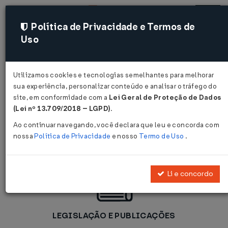
Política de Privacidade e Termos de
Uso
Acessar
Utilizamos cookies e tecnologias semelhantes para melhorar
sua experiência, personalizar conteúdo e analisar o tráfego do
site, em conformidade com a
Lei Geral de Proteção de Dados
Agilize Decisões
(Lei nº 13.709/2018 – LGPD)
.
Seguras
Ao continuar navegando, você declara que leu e concorda com
nossa
Política de Privacidade
e nosso
Termo de Uso
.
Li e concordo
LEGISLAÇÃO E PUBLICAÇÕES