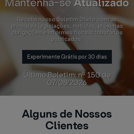
Mantenha-se
Atualizado
Receba nosso Boletim Diário com as
principais legislações, notícias, próximas
obrigações e informes fiscais/tributários
publicados.
Experimente Grátis por 30 dias
Último Boletim: nº 150 de
07/08/2026
Alguns de Nossos
Clientes