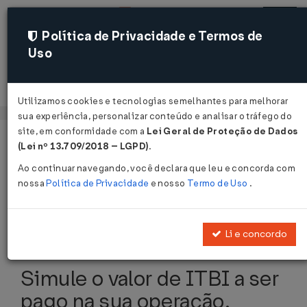
Política de Privacidade e Termos de
Uso
Acessar
Utilizamos cookies e tecnologias semelhantes para melhorar
sua experiência, personalizar conteúdo e analisar o tráfego do
site, em conformidade com a
Lei Geral de Proteção de Dados
Página Inicial
Sistemas
ITBI
Voltar
(Lei nº 13.709/2018 – LGPD)
.
Ao continuar navegando, você declara que leu e concorda com
nossa
Política de Privacidade
e nosso
Termo de Uso
.
Cálculo de ITBI
Li e concordo
Simule o valor de ITBI a ser
pago na sua operação.