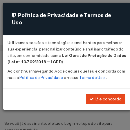
Política de Privacidade e Termos de
Uso
Acessar
Utilizamos cookies e tecnologias semelhantes para melhorar
sua experiência, personalizar conteúdo e analisar o tráfego do
site, em conformidade com a
Lei Geral de Proteção de Dados
Página Inicial
Sistemas
Voltar
(Lei nº 13.709/2018 – LGPD)
.
Ao continuar navegando, você declara que leu e concorda com
Sistemas LegisWeb
nossa
Política de Privacidade
e nosso
Termo de Uso
.
Desenvolvidos para facilitar e agilizar o dia a dia de nossos
clientes, nossos sistemas são focados em solucionar os
Li e concordo
procedimentos exigidos pela legislação tributária brasileira de
forma rápida e confiável.
Se você já é assinante, efetue o Login no topo do site para
acessar o produto.