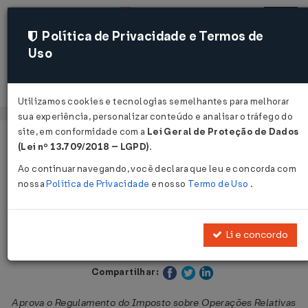
Política de Privacidade e Termos de
Uso
Acessar
Utilizamos cookies e tecnologias semelhantes para melhorar
sua experiência, personalizar conteúdo e analisar o tráfego do
site, em conformidade com a
Lei Geral de Proteção de Dados
Página Inicial
Legislações
Legislação Estadual - Alagoas
(Lei nº 13.709/2018 – LGPD)
.
Ao continuar navegando, você declara que leu e concorda com
Voltar
nossa
Política de Privacidade
e nosso
Termo de Uso
.
Decreto Nº 35245 DE 26/12/1991
Li e concordo
Publicado no DOE - AL em 26 dez 1991
Compartilhar:
Aprova o Regulamento do Imposto sobre Operações Relativas