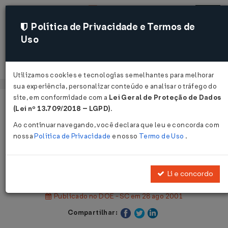
Política de Privacidade e Termos de
Uso
Acessar
Utilizamos cookies e tecnologias semelhantes para melhorar
sua experiência, personalizar conteúdo e analisar o tráfego do
site, em conformidade com a
Lei Geral de Proteção de Dados
Página Inicial
Legislações
(Lei nº 13.709/2018 – LGPD)
.
Legislação Estadual - Santa Catarina
Ao continuar navegando, você declara que leu e concorda com
nossa
Política de Privacidade
e nosso
Termo de Uso
.
Voltar
Decreto Nº 2870 DE 27/08/2001
Li e concordo
Publicado no DOE - SC em 28 ago 2001
Compartilhar: