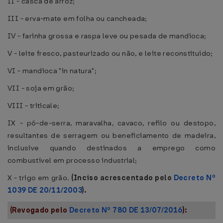
II - casca de arroz;
III - erva-mate em folha ou cancheada;
IV - farinha grossa e raspa leve ou pesada de mandioca;
V - leite fresco, pasteurizado ou não, e leite reconstituído;
VI - mandioca "in natura";
VII - soja em grão;
VIII - triticale;
IX - pó-de-serra, maravalha, cavaco, refilo ou destopo,
resultantes de serragem ou beneficiamento de madeira,
inclusive quando destinados a emprego como
combustível em processo industrial;
X - trigo em grão.
(Inciso acrescentado pelo
Decreto Nº
1039 DE 20/11/2003
).
(Revogado pelo
Decreto Nº 780 DE 13/07/2016
):