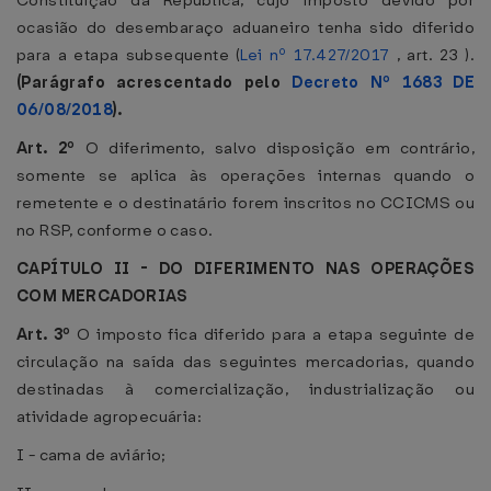
Constituição da República, cujo imposto devido por
ocasião do desembaraço aduaneiro tenha sido diferido
para a etapa subsequente (
Lei nº 17.427/2017
, art. 23 ).
(Parágrafo acrescentado pelo
Decreto Nº 1683 DE
06/08/2018
).
Art. 2º
O diferimento, salvo disposição em contrário,
somente se aplica às operações internas quando o
remetente e o destinatário forem inscritos no CCICMS ou
no RSP, conforme o caso.
CAPÍTULO II - DO DIFERIMENTO NAS OPERAÇÕES
COM MERCADORIAS
Art. 3º
O imposto fica diferido para a etapa seguinte de
circulação na saída das seguintes mercadorias, quando
destinadas à comercialização, industrialização ou
atividade agropecuária:
I - cama de aviário;