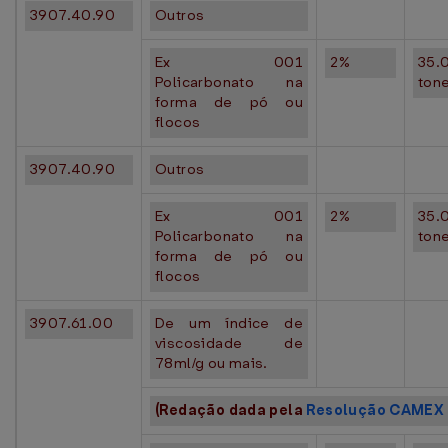
3907.40.90
Outros
Ex 001
2%
35.
Policarbonato na
ton
forma de pó ou
flocos
3907.40.90
Outros
Ex 001
2%
35.
Policarbonato na
ton
forma de pó ou
flocos
3907.61.00
De um índice de
viscosidade de
78ml/g ou mais.
(Redação dada pela
Resolução CAMEX 