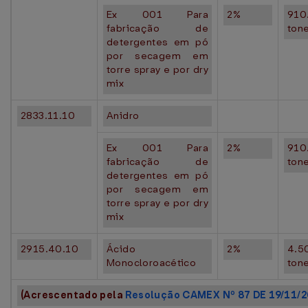
Ex 001 Para
2%
910
fabricação de
ton
detergentes em pó
por secagem em
torre spray e por dry
mix
2833.11.10
Anidro
Ex 001 Para
2%
910
fabricação de
ton
detergentes em pó
por secagem em
torre spray e por dry
mix
2915.40.10
Ácido
2%
4.5
Monocloroacético
ton
(Acrescentado pela
Resolução CAMEX Nº 87 DE 19/11/