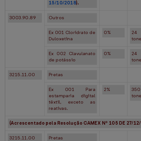
15/10/2018
).
3003.90.89
Outros
Ex 001 Cloridrato de
0%
24
Duloxetina
ton
Ex 002 Clavulanato
0%
24
de potássio
ton
3215.11.00
Pretas
Ex 001 Para
2%
350
estamparia digital
ton
têxtil, exceto as
reativas.
(Acrescentado pela Resolução CAMEX Nº 105 DE 27/12/
3215.11.00
Pretas