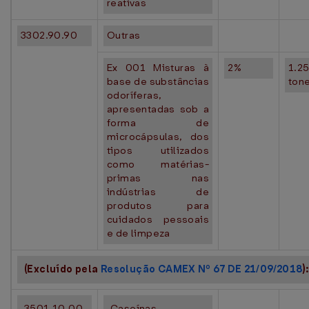
reativas
3302.90.90
Outras
Ex 001 Misturas à
2%
1.2
base de substâncias
ton
odoríferas,
apresentadas sob a
forma de
microcápsulas, dos
tipos utilizados
como matérias-
primas nas
indústrias de
produtos para
cuidados pessoais
e de limpeza
(Excluído pela
Resolução CAMEX Nº 67 DE 21/09/2018
):
3501.10.00
Caseínas