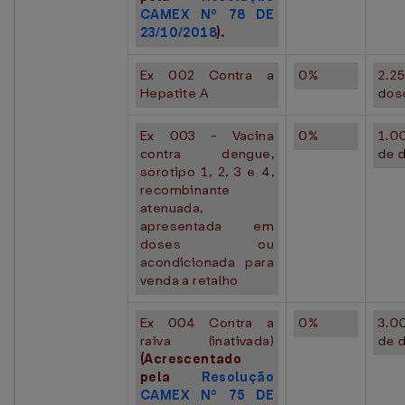
CAMEX Nº 78 DE
23/10/2018
).
Ex 002 Contra a
0%
2.2
Hepatite A
dos
Ex 003 - Vacina
0%
1.0
contra dengue,
de 
sorotipo 1, 2, 3 e 4,
recombinante
atenuada,
apresentada em
doses ou
acondicionada para
venda a retalho
Ex 004 Contra a
0%
3.0
raiva (inativada)
de 
(Acrescentado
pela
Resolução
CAMEX Nº 75 DE