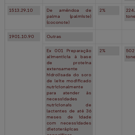
1513.29.10
De amêndoa de
2%
224
palma (palmiste)
ton
(coconote)
1901.10.90
Outras
Ex 001 Preparação
2%
502
alimentícia à base
ton
de proteína
extensamente
hidrolisada do soro
de leite modificado
nutricionalmente
para atender às
necessidades
nutricionais de
lactentes de até 36
meses de idade
com necessidades
dietoterápicas