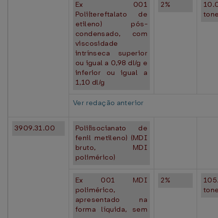
Ex 001
2%
10.
Poli(tereftalato de
ton
etileno) pós-
condensado, com
viscosidade
intrínseca superior
ou igual a 0,98 dl/g e
inferior ou igual a
1,10 dl/g
Ver redação anterior
3909.31.00
Poli(isocianato de
fenil metileno) (MDI
bruto, MDI
polimérico)
Ex 001 MDI
2%
105
polimérico,
ton
apresentado na
forma líquida, sem