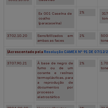
2%
Ex 001 Caseína de
31
coalho
ton
(paracaseína)
3702.10.20
Sensibilizados em
2%
50
ambas as faces
ton
(Acrescentado pela
Resolução CAMEX Nº 91 DE 07/12/
3707.90.21
À base de negro de
2%
1.7
fumo ou de um
ton
corante e resinas
termoplásticas, para
a reprodução de
documentos por
processo
eletrostático