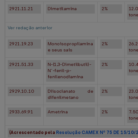
2921.11.21
Dimetilamina
2%
12.
ton
Ver redação anterior
2921.19.23
Monoisopropilamina
2%
26.
e seus sais
ton
2921.51.33
N-(1,3-Dimetilbutil)-
2%
10.
N´-fenil-p-
ton
fenilenodiamina
2929.10.10
Diisocianato de
2%
23.
difenilmetano
ton
2933.69.91
Ametrina
2%
7.5
ton
(Acrescentado pela
Resolução CAMEX Nº 75 DE 15/10/