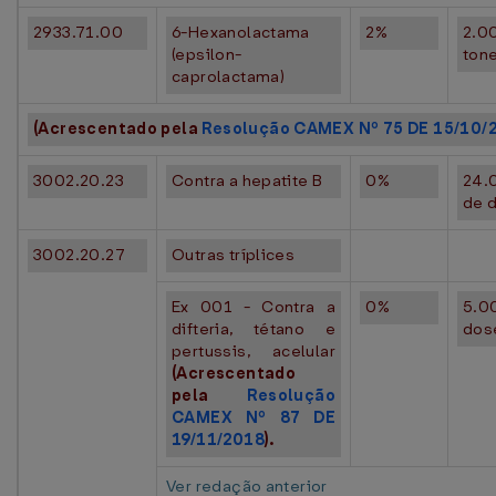
2933.71.00
6-Hexanolactama
2%
2.0
(epsilon-
ton
caprolactama)
(Acrescentado pela
Resolução CAMEX Nº 75 DE 15/10/
3002.20.23
Contra a hepatite B
0%
24.
de 
3002.20.27
Outras tríplices
Ex 001 - Contra a
0%
5.0
difteria, tétano e
dos
pertussis, acelular
(Acrescentado
pela
Resolução
CAMEX Nº 87 DE
19/11/2018
).
Ver redação anterior