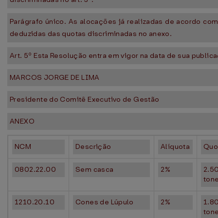
Parágrafo único. As alocações já realizadas de acordo com
deduzidas das quotas discriminadas no anexo.
Art. 5º Esta Resolução entra em vigor na data de sua public
MARCOS JORGE DE LIMA
Presidente do Comitê Executivo de Gestão
ANEXO
NCM
Descrição
Alíquota
Quo
0802.22.00
Sem casca
2%
2.5
ton
1210.20.10
Cones de Lúpulo
2%
1.8
ton