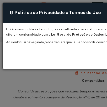
Política de Privacidade e Termos de Uso
Utilizamos cookies e tecnologias semelhantes para melhorar sua e
Acessar
site, em conformidade com a
Lei Geral de Proteção de Dados (
Ao continuar navegando, você declara que leu e concorda com n
Página Inicial
Legislações
Legislação Federal
Resolução CAMEX Nº 64 DE 10/09/2
Publicado no DOU
Compartilhar:
Consolida as resoluções que reduzem temporariamente 
desabastecimento ao amparo da Resolução nº 8, de 20 de