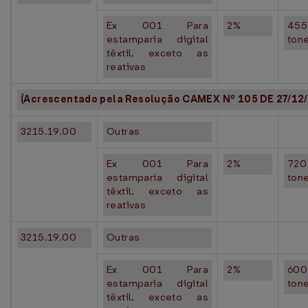
Ex 001 Para
2%
455
estamparia digital
ton
têxtil, exceto as
reativas
(Acrescentado pela Resolução CAMEX Nº 105 DE 27/12/
3215.19.00
Outras
Ex 001 Para
2%
720
estamparia digital
ton
têxtil, exceto as
reativas
3215.19.00
Outras
Ex 001 Para
2%
600
estamparia digital
ton
têxtil, exceto as