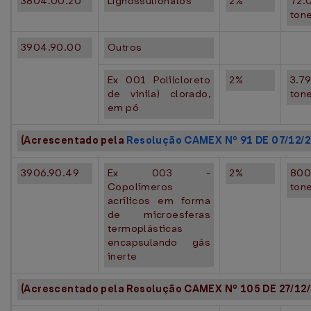
3804.00.20
Lignossulfonatos
2%
72.
ton
3904.90.00
Outros
Ex 001 Poli(cloreto
2%
3.7
de vinila) clorado,
ton
em pó
(Acrescentado pela
Resolução CAMEX Nº 91 DE 07/12/
3906.90.49
Ex 003 -
2%
80
Copolímeros
ton
acrílicos em forma
de microesferas
termoplásticas
encapsulando gás
inerte
(Acrescentado pela Resolução CAMEX Nº 105 DE 27/12/