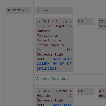
3002.20.29
Outras
Ex 001 - Contra o
0%
10.
vírus do Papiloma
dos
Humano
Tetravalente
Recombinante
(contra tipos 6, 11,
16, 18)
(Acrescentado
pela
Resolução
CAMEX Nº 87 DE
19/11/2018
).
Ver redação anterior
Ex 002 - Contra a
0%
4.5
Hepatite A
dos
(Acrescentado
pela
Resolução