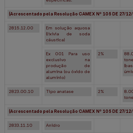
específicas.
(Acrescentado pela Resolução CAMEX Nº 105 DE 27/12/
2815.12.00
Em solução aquosa
(lixívia de soda
cáustica)
Ex 001 Para uso
2%
88.
exclusivo na
ton
produção de
(ba
alumina (ou óxido de
úmi
alumínio)
2823.00.10
Tipo anatase
2%
8.0
ton
(Acrescentado pela Resolução CAMEX Nº 105 DE 27/12/
2833.11.10
Anidro