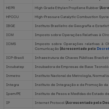
HEPR
High Grade Ethylen Propilene Rubber
(Acr
HPCCU
High-Pressure Catalytic Combustion Sys
IBGE
Instituto Brasileiro de Geografia e Estatíst
ICM
Imposto sobre Operações Relativas à Cir
ICMS
Imposto sobre Operações relativas à Ci
Comunicação
(Acrescentado pelo
Decret
ICP-Brasil
Infraestrutura de Chaves Públicas Brasilei
Incubatep
Incubadora de Empresas de Base Tecnoló
Inmetro
Instituto Nacional de Metrologia, Normaliz
Integra
Instituto de Integração e de Promoção da
Ipem/PE
Instituto de Pesos e Medidas do Estado 
IP
Internet Protocol
(Acrescentado pelo Dec