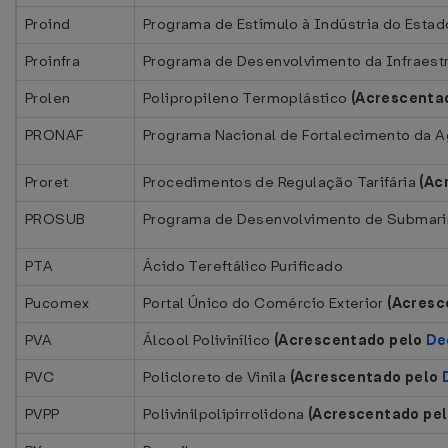
Proind
Programa de Estímulo à Indústria do Est
Proinfra
Programa de Desenvolvimento da Infraestru
Prolen
Polipropileno Termoplástico
(Acrescenta
PRONAF
Programa Nacional de Fortalecimento da Ag
Proret
Procedimentos de Regulação Tarifária
(Ac
PROSUB
Programa de Desenvolvimento de Submar
PTA
Ácido Tereftálico Purificado
Pucomex
Portal Único do Comércio Exterior
(Acresc
PVA
Álcool Polivinílico
(Acrescentado pelo
De
PVC
Policloreto de Vinila
(Acrescentado pelo
PVPP
Polivinilpolipirrolidona
(Acrescentado pe