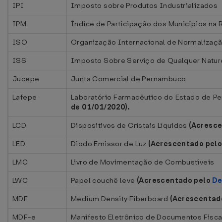
IPI
Imposto sobre Produtos Industrializados
IPM
Índice de Participação dos Municípios na
ISO
Organização Internacional de Normalizaç
ISS
Imposto Sobre Serviço de Qualquer Natur
Jucepe
Junta Comercial de Pernambuco
Lafepe
Laboratório Farmacêutico do Estado de P
de 01/01/2020).
LCD
Dispositivos de Cristais Líquidos
(Acresc
LED
Diodo Emissor de Luz
(Acrescentado pel
LMC
Livro de Movimentação de Combustíveis
LWC
Papel couchê leve
(Acrescentado pelo
De
MDF
Medium Density Fiberboard
(Acrescentad
MDF-e
Manifesto Eletrônico de Documentos Fisca