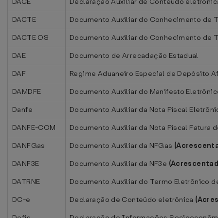
DACE
Declaração Auxiliar de Conteúdo eletrôni
DACTE
Documento Auxiliar do Conhecimento de T
DACTE OS
Documento Auxiliar do Conhecimento de Tr
DAE
Documento de Arrecadação Estadual
DAF
Regime Aduaneiro Especial de Depósito A
DAMDFE
Documento Auxiliar do Manifesto Eletrôni
Danfe
Documento Auxiliar da Nota Fiscal Eletrôni
DANFE-COM
Documento Auxiliar da Nota Fiscal Fatura
DANFGas
Documento Auxiliar da NFGas
(Acrescent
DANF3E
Documento Auxiliar da NF3e
(Acrescenta
DATRNE
Documento Auxiliar do Termo Eletrônico 
DC-e
Declaração de Conteúdo eletrônica
(Acre
Defis
Declaração de Informações Socioeconômi