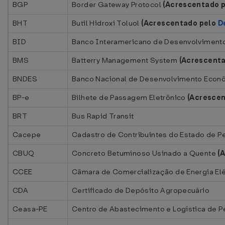
BGP
Border Gateway Protocol
(Acrescentado p
BHT
Butil Hidroxi Toluol
(Acrescentado pelo
D
BID
Banco Interamericano de Desenvolviment
BMS
Batterry Management System
(Acrescent
BNDES
Banco Nacional de Desenvolvimento Econô
BP-e
Bilhete de Passagem Eletrônico
(Acresce
BRT
Bus Rapid Transit
Cacepe
Cadastro de Contribuintes do Estado de 
CBUQ
Concreto Betuminoso Usinado a Quente
(
CCEE
Câmara de Comercialização de Energia Elé
CDA
Certificado de Depósito Agropecuário
Ceasa-PE
Centro de Abastecimento e Logística de 