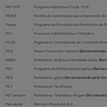
PAF-ECF
Programa Aplicativo Fiscal - ECF
PAIDF
Pedido de Autorização para Impressão de
Pasep
Programa de Formação do Patrimônio do Se
PAT
Processo Administrativo-Tributário
PCCE
Pagamento Centralizado do Comércio Exte
PCS
Power Conversion System
(Acrescentado
PEBDL
Polietileno de Baixa Densidade Linear
(Acr
PEE
Programa de Eficiência Energética
(Acres
PEG
Polietileno-glicol
(Acrescentado pelo
Dec
PET
Polietileno Tereftalato
PET amorfo
Polietileno Tereftálico Virgem
(Acrescent
Petrobrás
Petróleo Brasileiro S.A