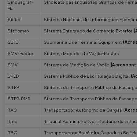
Sindusgraf-
Sindicato das Indústrias Gráficas de Per
PE
Sinief
Sistema Nacional de Informações Econômi
Siscomex
Sistema Integrado de Comércio Exterior
(
SLTE
Submarine Line Terminal Equipment
(Acre
SMV-Postos
Sistema Medidor de Vazão-Postos
SMV
Sistema de Medição de Vazão
(Acrescent
SPED
Sistema Público de Escrituração Digital
(A
STPP
Sistema de Transporte Público de Passage
STPP-RMR
Sistema de Transporte Público de Passage
TAC
Transportador Autônomo de Cargas
(Acre
Tate
Tribunal Administrativo Tributário do Esta
TBG
Transportadora Brasileira Gasoduto Bolívia