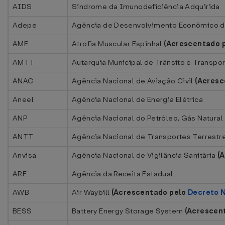
AIDS
Síndrome da Imunodeficiência Adquirida
Adepe
Agência de Desenvolvimento Econômico 
AME
Atrofia Muscular Espinhal
(Acrescentado 
AMTT
Autarquia Municipal de Trânsito e Transpo
ANAC
Agência Nacional de Aviação Civil
(Acresc
Aneel
Agência Nacional de Energia Elétrica
ANP
Agência Nacional do Petróleo, Gás Natural
ANTT
Agência Nacional de Transportes Terrestr
Anvisa
Agência Nacional de Vigilância Sanitária
(
ARE
Agência da Receita Estadual
AWB
Air Waybill
(Acrescentado pelo
Decreto N
BESS
Battery Energy Storage System
(Acrescen