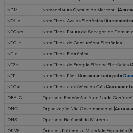
NCM
Nomenclatura Comum do Mercosul
(Acres
NFA-e
Nota Fiscal Avulsa Eletrônica
(Acrescenta
NFCom
Nota Fiscal Fatura de Serviços de Comuni
NFC-e
Nota Fiscal de Consumidor Eletrônica
NF-e
Nota Fiscal Eletrônica
NF3e
Nota Fiscal de Energia Elétrica Eletrônica
(
NFF
Nota Fiscal Fácil
(Acrescentado pelo
Dec
NFGas
Nota Fiscal eletrônica do Gás
(Acrescent
OEA-C
Operador Econômico Autorizado Conform
ONG
Organização Não Governamental
(Acresc
ONS
Operador Nacional do Sistema
OPME
Órteses, Próteses e Materiais Especiais
(