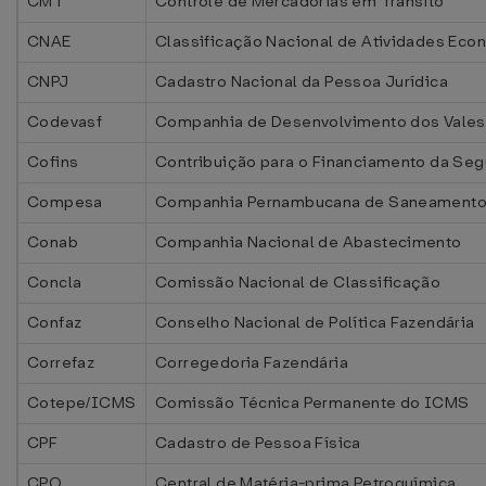
CMT
Controle de Mercadorias em Trânsito
CNAE
Classificação Nacional de Atividades Eco
CNPJ
Cadastro Nacional da Pessoa Jurídica
Codevasf
Companhia de Desenvolvimento dos Vales 
Cofins
Contribuição para o Financiamento da Seg
Compesa
Companhia Pernambucana de Saneament
Conab
Companhia Nacional de Abastecimento
Concla
Comissão Nacional de Classificação
Confaz
Conselho Nacional de Política Fazendária
Correfaz
Corregedoria Fazendária
Cotepe/ICMS
Comissão Técnica Permanente do ICMS
CPF
Cadastro de Pessoa Física
CPQ
Central de Matéria-prima Petroquímica