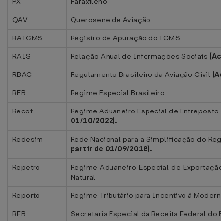
PX
Paraxileno
QAV
Querosene de Aviação
RAICMS
Registro de Apuração do ICMS
RAIS
Relação Anual de Informações Sociais
(A
RBAC
Regulamento Brasileiro da Aviação Civil
(A
REB
Regime Especial Brasileiro
Recof
Regime Aduaneiro Especial de Entreposto 
01/10/2022).
Redesim
Rede Nacional para a Simplificação do Re
partir de 01/09/2018).
Repetro
Regime Aduaneiro Especial de Exportação
Natural
Reporto
Regime Tributário para Incentivo à Modern
RFB
Secretaria Especial da Receita Federal do 