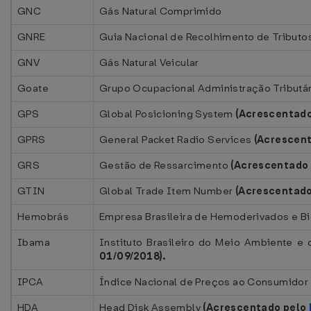
GNC
Gás Natural Comprimido
GNRE
Guia Nacional de Recolhimento de Tributo
GNV
Gás Natural Veicular
Goate
Grupo Ocupacional Administração Tributá
GPS
Global Posicioning System
(Acrescentad
GPRS
General Packet Radio Services
(Acrescen
GRS
Gestão de Ressarcimento
(Acrescentado
GTIN
Global Trade Item Number
(Acrescentad
Hemobrás
Empresa Brasileira de Hemoderivados e B
Ibama
Instituto Brasileiro do Meio Ambiente e
01/09/2018).
IPCA
Índice Nacional de Preços ao Consumido
HDA
Head Disk Assembly
(Acrescentado pelo