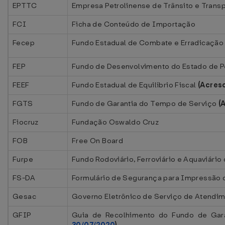
EPTTC
Empresa Petrolinense de Trânsito e Transp
FCI
Ficha de Conteúdo de Importação
Fecep
Fundo Estadual de Combate e Erradicação
FEP
Fundo de Desenvolvimento do Estado de 
FEEF
Fundo Estadual de Equilíbrio Fiscal
(Acres
FGTS
Fundo de Garantia do Tempo de Serviço
(
Fiocruz
Fundação Oswaldo Cruz
FOB
Free On Board
Furpe
Fundo Rodoviário, Ferroviário e Aquaviári
FS-DA
Formulário de Segurança para Impressão d
Gesac
Governo Eletrônico de Serviço de Atendi
GFIP
Guia de Recolhimento do Fundo de Gar