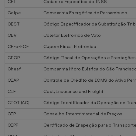
CEI
Cadastro Específico do INSS
Celpe
Companhia Energética de Pernambuco
CEST
Código Especificador da Substituição Trib
CEV
Coletor Eletrônico de Voto
CF-e-ECF
Cupom Fiscal Eletrônico
CFOP
Código Fiscal de Operações e Prestações
Chesf
Companhia Hidro Elétrica do São Francisc
CIAP
Controle de Crédito de ICMS do Ativo Pe
CIF
Cost, Insurance and Freight
CIOT (AC)
Código Identificador da Operação de Tra
CIP
Conselho Interministerial de Preços
CIPP
Certificado de Inspeção para o Transport