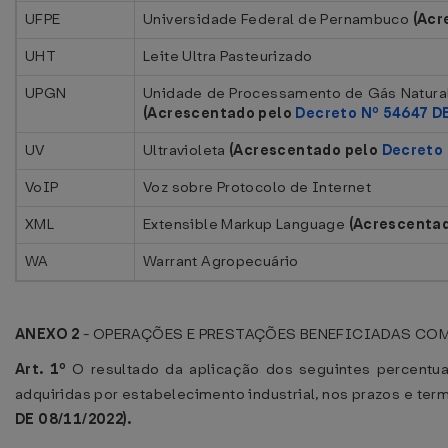
UFPE
Universidade Federal de Pernambuco
(Acr
UHT
Leite Ultra Pasteurizado
UPGN
Unidade de Processamento de Gás Natural 
(Acrescentado pelo
Decreto Nº 54647 D
UV
Ultravioleta
(Acrescentado pelo
Decreto 
VoIP
Voz sobre Protocolo de Internet
XML
Extensible Markup Language
(Acrescentad
WA
Warrant Agropecuário
ANEXO 2
- OPERAÇÕES E PRESTAÇÕES BENEFICIADAS COM
Art. 1º
O resultado da aplicação dos seguintes percentua
adquiridas por estabelecimento industrial, nos prazos e term
DE 08/11/2022).