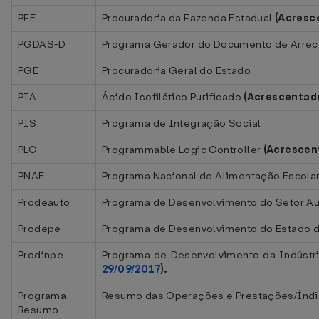
PFE
Procuradoria da Fazenda Estadual
(Acresc
PGDAS-D
Programa Gerador do Documento de Arreca
PGE
Procuradoria Geral do Estado
PIA
Ácido Isofilático Purificado
(Acrescentad
PIS
Programa de Integração Social
PLC
Programmable Logic Controller
(Acrescen
PNAE
Programa Nacional de Alimentação Escola
Prodeauto
Programa de Desenvolvimento do Setor A
Prodepe
Programa de Desenvolvimento do Estado 
Prodinpe
Programa de Desenvolvimento da Indústr
29/09/2017
).
Programa
Resumo das Operações e Prestações/Índi
Resumo