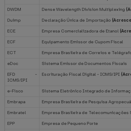
DWDM
Dense Wavelength Division Multiplexing
(A
Duimp
Declaração Única de Importação
(Acresc
ECE
Empresa Comercializadora de Etanol
(Acr
ECF
Equipamento Emissor de Cupom Fiscal
ECT
Empresa Brasileira de Correios e Telégra
eDoc
Sistema Emissor de Documentos Fiscais
EFD -
Escrituração Fiscal Digital - ICMS/IPI
(Ac
ICMS/IPI
e-Fisco
Sistema Eletrônico Integrado de Informa
Embrapa
Empresa Brasileira de Pesquisa Agropecuá
Embratel
Empresa Brasileira de Telecomunicações 
EPP
Empresa de Pequeno Porte