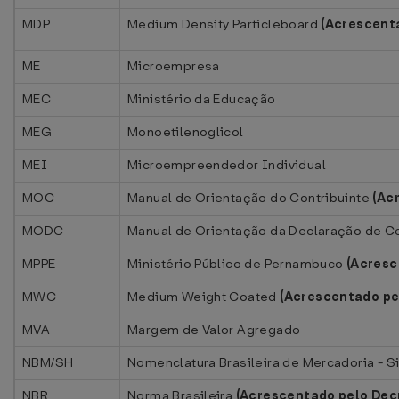
MDP
Medium Density Particleboard
(Acrescent
ME
Microempresa
MEC
Ministério da Educação
MEG
Monoetilenoglicol
MEI
Microempreendedor Individual
MOC
Manual de Orientação do Contribuinte
(Ac
MODC
Manual de Orientação da Declaração de C
MPPE
Ministério Público de Pernambuco
(Acres
MWC
Medium Weight Coated
(Acrescentado p
MVA
Margem de Valor Agregado
NBM/SH
Nomenclatura Brasileira de Mercadoria - 
NBR
Norma Brasileira
(Acrescentado pelo Decr