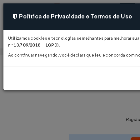
Política de Privacidade e Termos de Uso
Utilizamos cookies e tecnologias semelhantes para melhorar sua 
Acessar
nº 13.709/2018 – LGPD)
.
Ao continuar navegando, você declara que leu e concorda com n
Página Inicial
Legislações
Legislação Estadual - Pernambuc
Decreto Nº 44650 DE 30/06/2017
Regul