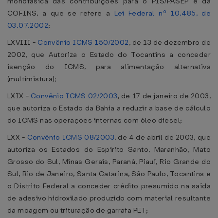
monofásica das contribuições para o PIS/PASEP e da
COFINS, a que se refere a
Lei Federal nº 10.485, de
03.07.2002
;
LXVIII -
Convênio ICMS 150/2002
, de 13 de dezembro de
2002, que Autoriza o Estado do Tocantins a conceder
isenção do ICMS, para alimentação alternativa
(multimistura);
LXIX -
Convênio ICMS 02/2003
, de 17 de janeiro de 2003,
que autoriza o Estado da Bahia a reduzir a base de cálculo
do ICMS nas operações internas com óleo diesel;
LXX -
Convênio ICMS 08/2003
, de 4 de abril de 2003, que
autoriza os Estados do Espírito Santo, Maranhão, Mato
Grosso do Sul, Minas Gerais, Paraná, Piauí, Rio Grande do
Sul, Rio de Janeiro, Santa Catarina, São Paulo, Tocantins e
o Distrito Federal a conceder crédito presumido na saída
de adesivo hidroxilado produzido com material resultante
da moagem ou trituração de garrafa PET;