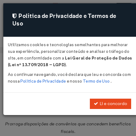
Política de Privacidade e Termos de
Uso
Acessar
Utilizamos cookies e tecnologias semelhantes para melhorar
sua experiência, personalizar conteúdo e analisar o tráfego do
site, em conformidade com a
Lei Geral de Proteção de Dados
Página Inicial
Legislações
Legislação Federal
Voltar
(Lei nº 13.709/2018 – LGPD)
.
Ao continuar navegando, você declara que leu e concorda com
Convênio ICMS Nº 133 DE
nossa
Política de Privacidade
e nosso
Termo de Uso
.
05/07/2019
Publicado no DOU em 11 jul 2019
Li e concordo
Compartilhar:
Prorroga disposições de convênios que concedem benefícios
fiscais.