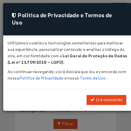
Política de Privacidade e Termos de
Uso
Acessar
Utilizamos cookies e tecnologias semelhantes para melhorar
sua experiência, personalizar conteúdo e analisar o tráfego do
site, em conformidade com a
Lei Geral de Proteção de Dados
Página Inicial
Legislações
Voltar
(Lei nº 13.709/2018 – LGPD)
.
Ao continuar navegando, você declara que leu e concorda com
Legislações
nossa
Política de Privacidade
e nosso
Termo de Uso
.
Publicações de:
Li e concordo
Abrangência:
Filtrar