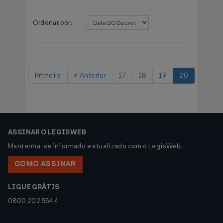
Ordenar por:
Primeira
Anterior
17
18
19
20
ASSINAR O LEGISWEB
Mantenha-se informado e atualizado com o LegisWeb.
COMO ASSINAR
LIGUE GRÁTIS
0800 202 5544