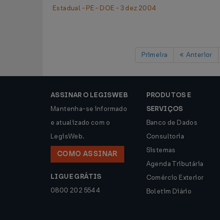
Estadual - PE - DOE - 3 dez 2004
Primeira
Anterior
ASSINAR O LEGISWEB
PRODUTOS E
Mantenha-se informado
SERVIÇOS
e atualizado com o
Banco de Dados
LegisWeb.
Consultoria
Sistemas
COMO ASSINAR
Agenda Tributária
LIGUE GRÁTIS
Comércio Exterior
0800 202 5544
Boletim Diário