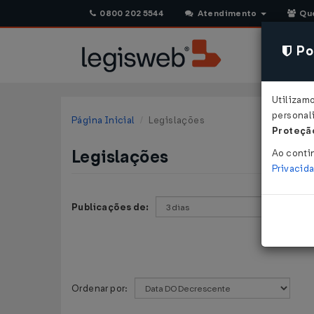
0800 202 5544
Atendimento
Qu
Pol
Utilizam
personali
Página Inicial
Legislações
Proteção
Legislações
Ao conti
Privacid
Publicações de:
Ordenar por: