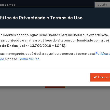
em somos
ítica de Privacidade e Termos de Uso
CONSULTORIA
SISTEMAS
COMÉRCIO EXTER
os cookies e tecnologias semelhantes para melhorar sua experiência,
zar conteúdo e analisar o tráfego do site, em conformidade com a
Lei
 de Dados (Lei nº 13.709/2018 – LGPD)
.
nuar navegando, você declara que leu e concorda com nossa
Política 
ade
e nosso
Termo de Uso
.
Abrangência:
E
Li e co
Filtrar