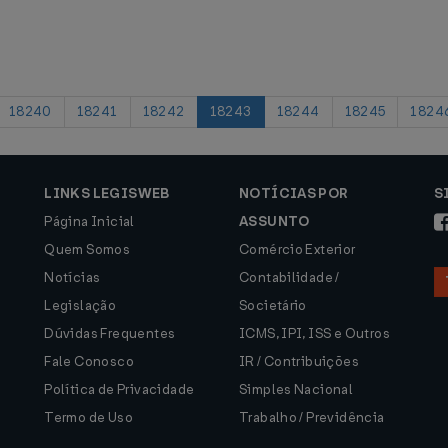
18240
18241
18242
18243
18244
18245
1824
LINKS LEGISWEB
NOTÍCIAS POR
S
Página Inicial
ASSUNTO
Quem Somos
Comércio Exterior
Notícias
Contabilidade /
Legislação
Societário
Dúvidas Frequentes
ICMS, IPI, ISS e Outros
Fale Conosco
IR / Contribuições
Política de Privacidade
Simples Nacional
Termo de Uso
Trabalho / Previdência