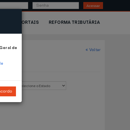
Acessar
IOR
PORTAIS
REFORMA TRIBUTÁRIA
 Geral de
Voltar
de
stado:
ncordo