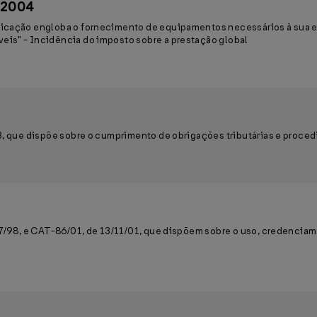
/2004
nicação engloba o fornecimento de equipamentos necessários à sua 
is" - Incidência do imposto sobre a prestação global
3, que dispõe sobre o cumprimento de obrigações tributárias e proced
07/98, e CAT-86/01, de 13/11/01, que dispõem sobre o uso, credencia