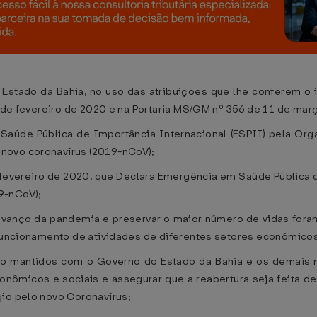
 Estado da Bahia, no uso das atribuições que lhe conferem o i
6 de fevereiro de 2020 e na Portaria MS/GM nº 356 de 11 de mar
aúde Pública de Importância Internacional (ESPII) pela Org
novo coronavírus (2019-nCoV);
fevereiro de 2020, que Declara Emergência em Saúde Pública 
9-nCoV);
vanço da pandemia e preservar o maior número de vidas fora
 funcionamento de atividades de diferentes setores econômico
 mantidos com o Governo do Estado da Bahia e os demais mu
conômicos e sociais e assegurar que a reabertura seja feita d
gio pelo novo Coronavírus;