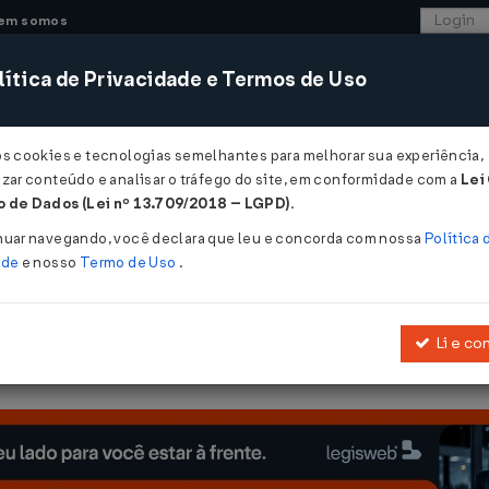
em somos
ítica de Privacidade e Termos de Uso
CONSULTORIA
SISTEMAS
COMÉRCIO EXTER
os cookies e tecnologias semelhantes para melhorar sua experiência,
zar conteúdo e analisar o tráfego do site, em conformidade com a
Lei
 - Salvador
 de Dados (Lei nº 13.709/2018 – LGPD)
.
2021
nuar navegando, você declara que leu e concorda com nossa
Política 
ade
e nosso
Termo de Uso
.
Li e co
ine protocolos setoriais na forma que indica e dá outras providênc