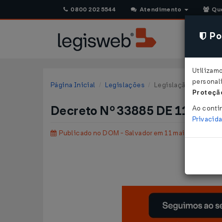
0800 202 5544
Atendimento
Qu
Pol
Utilizam
personali
Página Inicial
Legislações
Legislação Municipal
Proteção
Decreto Nº 33885 DE 11/05/
Ao conti
Privacid
Publicado no DOM - Salvador em 11 mai 2021
Def