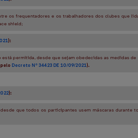
 entre os frequentadores e os trabalhadores dos clubes que l
ace shield;
2021
):
nto está permitida, desde que sejam obedecidas as medidas de
 pelo
Decreto Nº 34423 DE 10/09/2021
).
2022
):
s, desde que todos os participantes usem máscaras durante t