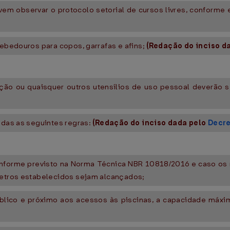
vem observar o protocolo setorial de cursos livres, conforme 
bebedouros para copos, garrafas e afins;
(Redação do inciso d
tação ou quaisquer outros utensílios de uso pessoal deverão 
adas as seguintes regras:
(Redação do inciso dada pelo
Decre
conforme previsto na Norma Técnica NBR 10818/2016 e caso os 
âmetros estabelecidos sejam alcançados;
o público e próximo aos acessos às piscinas, a capacidade má