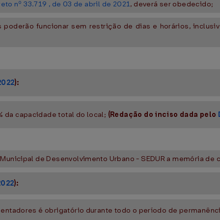
eto nº 33.719 , de 03 de abril de 2021
, deverá ser obedecido;
os poderão funcionar sem restrição de dias e horários, inclusi
2022
):
 da capacidade total do local;
(Redação do inciso dada pelo
ia Municipal de Desenvolvimento Urbano - SEDUR a memória de
2022
):
quentadores é obrigatório durante todo o período de permanênc