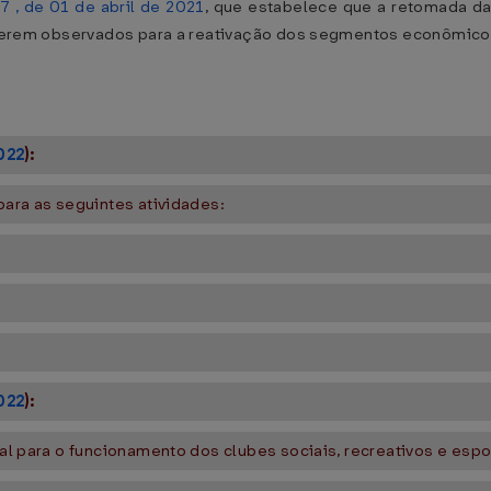
7 , de 01 de abril de 2021
, que estabelece que a retomada da
 a serem observados para a reativação dos segmentos econômico
022
):
para as seguintes atividades:
022
):
ial para o funcionamento dos clubes sociais, recreativos e espo