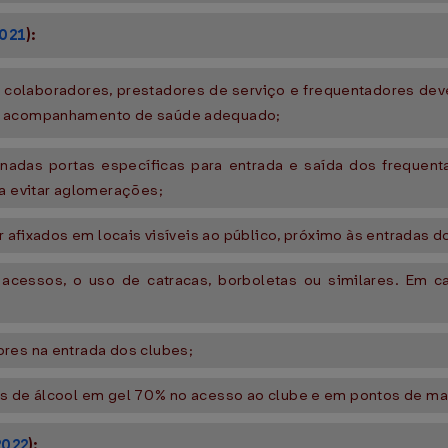
2021
):
 colaboradores, prestadores de serviço e frequentadores deve
ra acompanhamento de saúde adequado;
nadas portas específicas para entrada e saída dos frequent
ra evitar aglomerações;
r afixados em locais visíveis ao público, próximo às entradas d
cessos, o uso de catracas, borboletas ou similares. Em cas
ores na entrada dos clubes;
es de álcool em gel 70% no acesso ao clube e em pontos de ma
2022
):