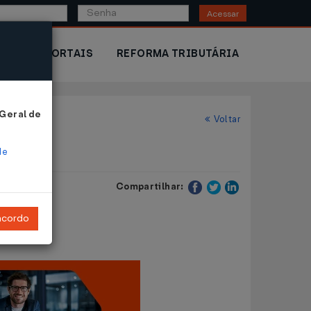
Acessar
IOR
PORTAIS
REFORMA TRIBUTÁRIA
 Geral de
Voltar
de
Compartilhar:
ncordo
ias.