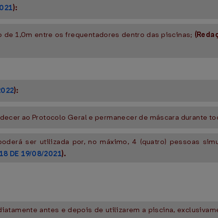
2021
):
 de 1,0m entre os frequentadores dentro das piscinas;
(Reda
2022
):
edecer ao Protocolo Geral e permanecer de máscara durante to
poderá ser utilizada por, no máximo, 4 (quatro) pessoas si
18 DE 19/08/2021
).
iatamente antes e depois de utilizarem a piscina, exclusivam