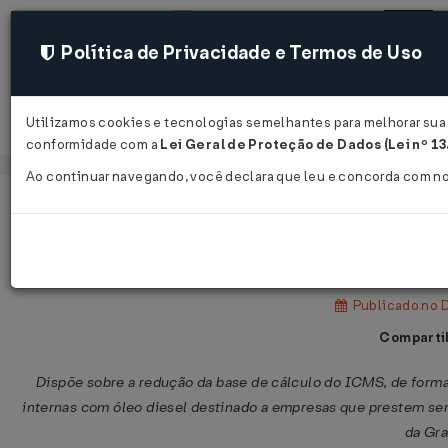
Política de Privacidade e Termos de Uso
Utilizamos cookies e tecnologias semelhantes para melhorar sua e
Acessar
conformidade com a
Lei Geral de Proteção de Dados (Lei nº 1
Ao continuar navegando, você declara que leu e concorda com n
Página Inicial
Legislações
Legislação Estadual - Maranhão
Portaria GABIN Nº 273 DE 21/10/20
Publicado no 
Compartil
Dispõe sobre a redução da base de cálculo do ICMS, de forma 
internas com óleo diesel destinado a empresas que prestem ser
da Gra