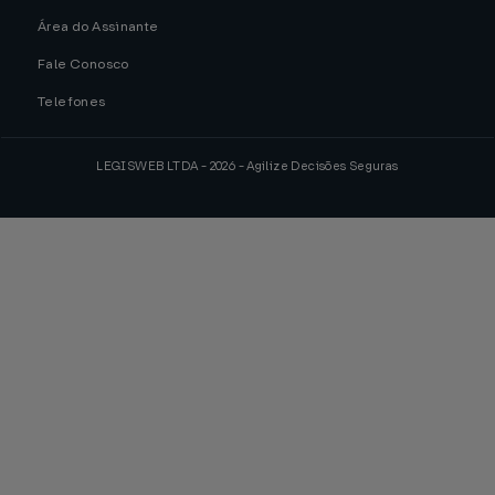
Área do Assinante
Fale Conosco
Telefones
LEGISWEB LTDA - 2026 - Agilize Decisões Seguras