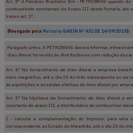
Art. 3º A Petróleo Brasileiro S/A - PETROBRAS quando do 
combustíveis constantes do Anexo III desta Portaria, até o
trata o art. 1º.
(Revogado pela
Portaria GABIN Nº 431 DE 14/09/2015
):
Parágrafo único. A PETROBRAS deverá informar, trimestralm
óleo diesel fornecido às distribuidoras com redução da carga
Art. 4º No fornecimento de óleo diesel a empresa benefici
meio magnético, até o dia 15 do mês subseqüente ao da re
as aquisições e as saídas efetivas do óleo diesel por empre
Art. 5º Na hipótese de fornecimento de óleo diesel a emp
constante do anexo III, a distribuidora de combustível deve
I - calcular a complementação do imposto, para uma ca
correspondente, ao Estado do Maranhão, até o dia 20 do m