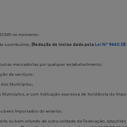
o ICMS no momento:
e contribuinte;
(Redação do inciso dada pela
Lei Nº 9440 DE
 outras mercadorias por qualquer estabelecimento;
ção de serviços:
 dos Municípios;
s Municípios, e com indicação expressa de incidência do imp
u bens importados do exterior;
doria ou bem oriundo de outra unidade da Federação, adquirido