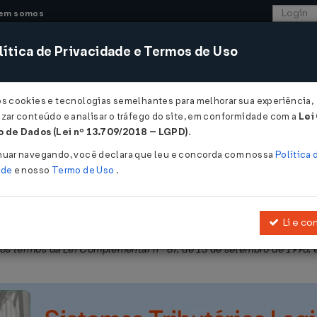
em somos
ítica de Privacidade e Termos de Uso
CONSULTORIA
SISTEMAS
COMÉRCIO EXTER
os cookies e tecnologias semelhantes para melhorar sua experiência,
zar conteúdo e analisar o tráfego do site, em conformidade com a
Lei
- Alagoas
 de Dados (Lei nº 13.709/2018 – LGPD)
.
nuar navegando, você declara que leu e concorda com nossa
Política 
ade
e nosso
Termo de Uso
.
Li e co
vas à Circulação de Mercadorias e sobre Prestação de Serviços de
 termos da Lei Complementar nº 87, de 13 de setembro de 1996, e