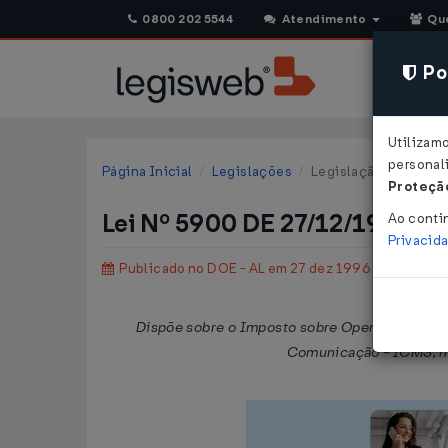
0800 202 5544
Atendimento
Qu
Pol
Utilizam
personali
Página Inicial
Legislações
Legislação Estadual 
Proteção
Lei Nº 5900 DE 27/12/1996
Ao conti
Privacid
Publicado no DOE - AL em 27 dez 1996
Dispõe sobre o Imposto sobre Operações Relati
Comunicação - ICMS, nos