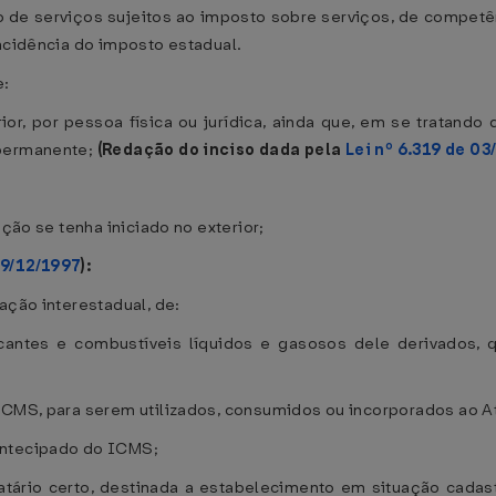
 de serviços sujeitos ao imposto sobre serviços, de competê
incidência do imposto estadual.
e:
ior, por pessoa física ou jurídica, ainda que, em se tratand
 permanente;
(Redação do inciso dada pela
Lei nº 6.319 de 0
ação se tenha iniciado no exterior;
19/12/1997
):
ação interestadual, de:
rificantes e combustíveis líquidos e gasosos dele derivados
 ICMS, para serem utilizados, consumidos ou incorporados ao A
antecipado do ICMS;
ário certo, destinada a estabelecimento em situação cadastra