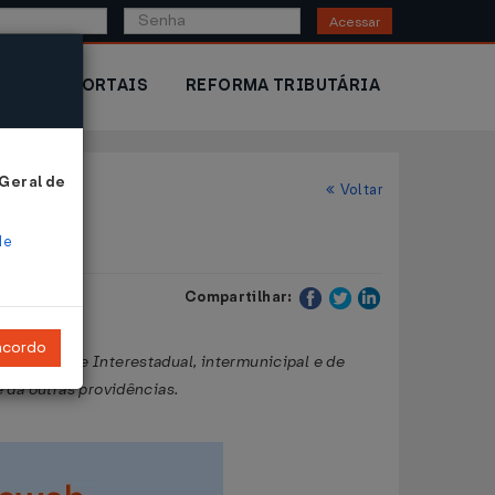
Acessar
IOR
PORTAIS
REFORMA TRIBUTÁRIA
 Geral de
Voltar
de
Compartilhar:
ncordo
 Transporte Interestadual, intermunicipal e de
 dá outras providências.