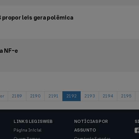
 propor leis gera polêmica
ra NF-e
or
2189
2190
2191
2192
2193
2194
2195
LINKS LEGISWEB
NOTÍCIAS POR
S
Página Inicial
ASSUNTO
Quem Somos
Comércio Exterior