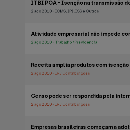
ITBI POA - Isenção na transmissão de
2 ago 2010 - ICMS, IPI, ISS e Outros
Atividade empresarial não impede con
2 ago 2010 - Trabalho / Previdência
Receita amplia produtos com isenção f
2 ago 2010 - IR / Contribuições
Censo pode ser respondida pela inter
2 ago 2010 - IR / Contribuições
Empresas brasileiras começam a adota