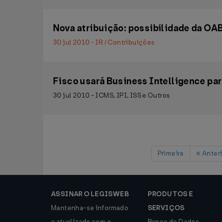
Nova atribuição: possibilidade da OAB
30 jul 2010 - IR / Contribuições
Fisco usará Business Intelligence pa
30 jul 2010 - ICMS, IPI, ISS e Outros
Primeira
Anteri
ASSINAR O LEGISWEB
PRODUTOS E
Mantenha-se informado
SERVIÇOS
e atualizado com o
Banco de Dados