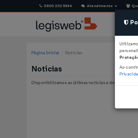
0800 202 5544
Atendimento
Qu
Pol
Utilizam
personali
Página Inicial
Notícias
Proteção
Notícias
Ao conti
Privacid
Disponibilizamos as últimas notícias e destaques pu