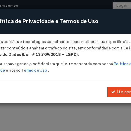
em somos
ítica de Privacidade e Termos de Uso
CONSULTORIA
SISTEMAS
COMÉRCIO EXTER
os cookies e tecnologias semelhantes para melhorar sua experiência,
zar conteúdo e analisar o tráfego do site, em conformidade com a
Lei
 de Dados (Lei nº 13.709/2018 – LGPD)
.
nuar navegando, você declara que leu e concorda com nossa
Política 
ade
e nosso
Termo de Uso
.
blicadas pelo LegisWeb.
Li e co