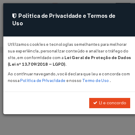
Política de Privacidade e Termos de
Uso
Acessar
Utilizamos cookies e tecnologias semelhantes para melhorar
sua experiência, personalizar conteúdo e analisar o tráfego do
site, em conformidade com a
Lei Geral de Proteção de Dados
Página Inicial
Notícias
Voltar
(Lei nº 13.709/2018 – LGPD)
.
Ao continuar navegando, você declara que leu e concorda com
Notícias
nossa
Política de Privacidade
e nosso
Termo de Uso
.
Disponibilizamos as últimas notícias e destaques publicadas pelo
LegisWeb.
Li e concordo