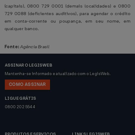
(capitais), 0800 729 0001 (demais localidades) e 0800
729 0088 (deficientes auditivos), para agendar o crédito
em conta-corrente ou poupança, em seu nome, em
qualquer banco.
Fonte:
Agência Brasil
ASSINAR O LEGISWEB
Mantenha-se informado e atualizado com o LegisWeb.
COMO ASSINAR
LIGUE GRÁTIS
0800 202 5544
PRODUTOS E SERVIÇOS
LINKS LEGISWEB