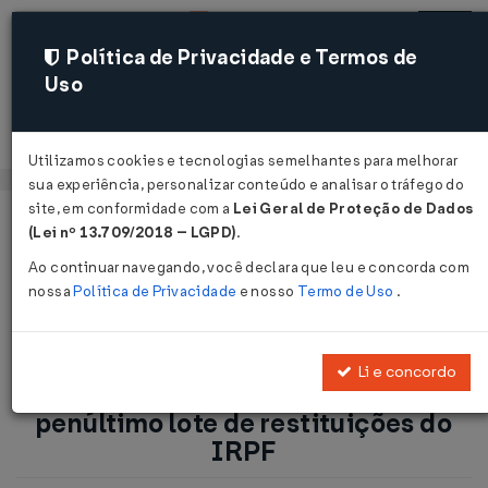
Política de Privacidade e Termos de
Uso
Acessar
Utilizamos cookies e tecnologias semelhantes para melhorar
sua experiência, personalizar conteúdo e analisar o tráfego do
site, em conformidade com a
Lei Geral de Proteção de Dados
Página Inicial
Notícias
(Lei nº 13.709/2018 – LGPD)
.
Receita abre dia 9 consulta ao penúltimo lote de restituições
Ao continuar navegando, você declara que leu e concorda com
do IRPF...
nossa
Política de Privacidade
e nosso
Termo de Uso
.
Voltar
Li e concordo
Receita abre dia 9 consulta ao
penúltimo lote de restituições do
IRPF