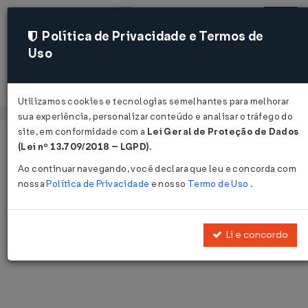
Política de Privacidade e Termos de
Uso
Acessar
Utilizamos cookies e tecnologias semelhantes para melhorar
sua experiência, personalizar conteúdo e analisar o tráfego do
site, em conformidade com a
Lei Geral de Proteção de Dados
Página Inicial
Notícias
Voltar
(Lei nº 13.709/2018 – LGPD)
.
Ao continuar navegando, você declara que leu e concorda com
Notícias
nossa
Política de Privacidade
e nosso
Termo de Uso
.
Disponibilizamos as últimas notícias e destaques publicadas pelo
LegisWeb.
Li e concordo