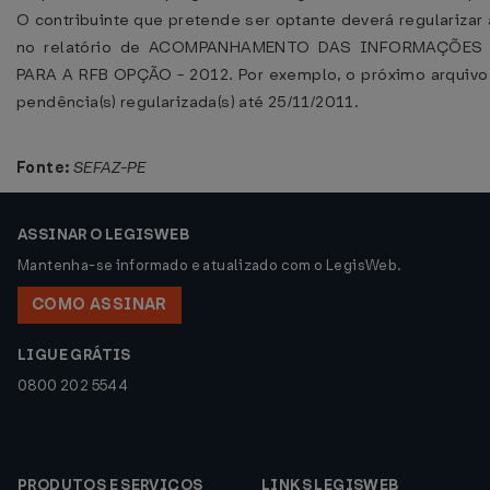
O contribuinte que pretende ser optante deverá regularizar 
no relatório de ACOMPANHAMENTO DAS INFORMAÇÕES 
PARA A RFB OPÇÃO - 2012. Por exemplo, o próximo arquivo q
pendência(s) regularizada(s) até 25/11/2011.
Fonte:
SEFAZ-PE
ASSINAR O LEGISWEB
Mantenha-se informado e atualizado com o LegisWeb.
COMO ASSINAR
LIGUE GRÁTIS
0800 202 5544
PRODUTOS E SERVIÇOS
LINKS LEGISWEB