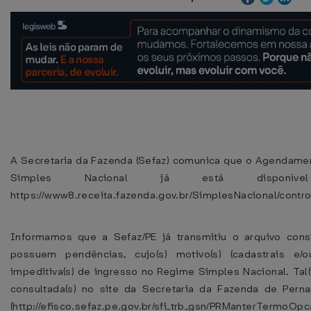
A Secretaria da Fazenda (Sefaz) comunica que o Agendame
Simples Nacional já está dispon
https://www8.receita.fazenda.gov.br/SimplesNacional/contro
Informamos que a Sefaz/PE já transmitiu o arquivo cons
possuem pendências, cujo(s) motivo(s) (cadastrais e/o
impeditiva(s) de ingresso no Regime Simples Nacional. Tal(
consultada(s) no site da Secretaria da Fazenda de Pern
(http://efisco.sefaz.pe.gov.br/sfi_trb_gsn/PRManterTermoOpc