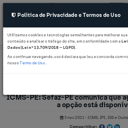
Política de Privacidade e Termos de Uso
Utilizamos cookies e tecnologias semelhantes para melhorar sua 
Acessar
conteúdo e analisar o tráfego do site, em conformidade com a
Lei
Dados (Lei nº 13.709/2018 – LGPD)
.
Ao continuar navegando, você declara que leu e concorda com n
Página Inicial
Notícias
nosso
Termo de Uso
.
ICMS-PE: Sefaz-PE comunica que agendamento para a opção est
ICMS-PE: Sefaz-PE comunica que a
a opção está disponív
3 nov 2011 - ICMS, IPI, ISS e Outr
Compartilhar: