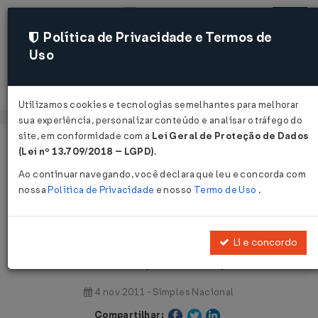
Política de Privacidade e Termos de
Uso
Acessar
Utilizamos cookies e tecnologias semelhantes para melhorar
sua experiência, personalizar conteúdo e analisar o tráfego do
site, em conformidade com a
Lei Geral de Proteção de Dados
Página Inicial
Notícias
(Lei nº 13.709/2018 – LGPD)
.
Congresso vê avanços na Lei da Micro e Pequena Empresa...
Ao continuar navegando, você declara que leu e concorda com
nossa
Política de Privacidade
e nosso
Termo de Uso
.
Voltar
Congresso vê avanços na Lei da
Li e concordo
Micro e Pequena Empresa
4 nov 2011 - Simples Nacional
Compartilhar: