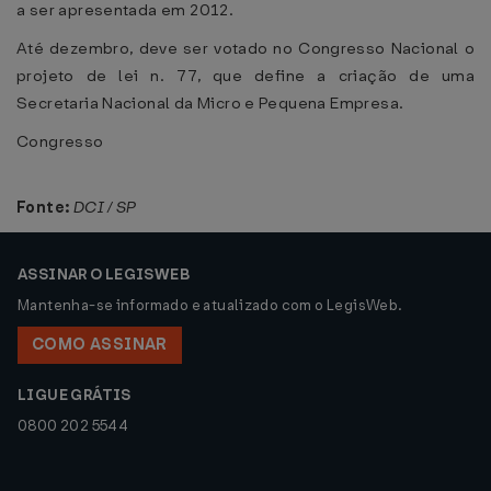
a ser apresentada em 2012.
Até dezembro, deve ser votado no Congresso Nacional o
projeto de lei n. 77, que define a criação de uma
Secretaria Nacional da Micro e Pequena Empresa.
Congresso
Fonte:
DCI / SP
ASSINAR O LEGISWEB
Mantenha-se informado e atualizado com o LegisWeb.
COMO ASSINAR
LIGUE GRÁTIS
0800 202 5544