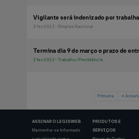
Vigilante será indenizado por trabalh
2 fev 2012 - Simples Nacional
Termina dia 9 de março o prazo de ent
2 fev 2012 - Trabalho / Previdência
Primeira
Anteri
ASSINAR O LEGISWEB
PRODUTOS E
Mantenha-se informado
SERVIÇOS
e atualizado com o
Banco de Dados