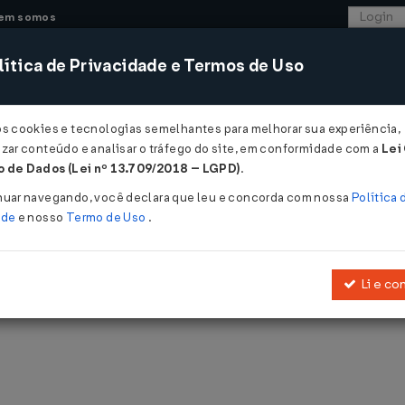
em somos
ítica de Privacidade e Termos de Uso
CONSULTORIA
SISTEMAS
COMÉRCIO EXTER
os cookies e tecnologias semelhantes para melhorar sua experiência,
zar conteúdo e analisar o tráfego do site, em conformidade com a
Lei
 de Dados (Lei nº 13.709/2018 – LGPD)
.
nuar navegando, você declara que leu e concorda com nossa
Política 
ade
e nosso
Termo de Uso
.
blicadas pelo LegisWeb.
Li e co