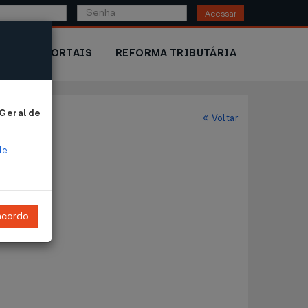
Acessar
IOR
PORTAIS
REFORMA TRIBUTÁRIA
 Geral de
Voltar
de
ncordo