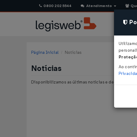
0800 202 5544
Atendimento
Qu
Pol
Utilizam
personali
Página Inicial
Notícias
Proteção
Notícias
Ao conti
Privacid
Disponibilizamos as últimas notícias e destaques pu