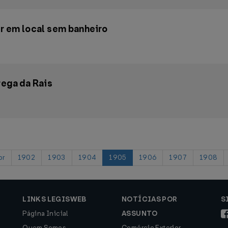
ar em local sem banheiro
rega da Rais
or
1902
1903
1904
1905
1906
1907
1908
LINKS LEGISWEB
NOTÍCIAS POR
S
Página Inicial
ASSUNTO
Quem Somos
Comércio Exterior