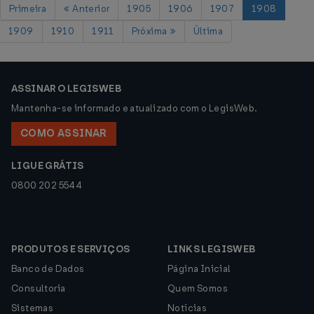
Primeira
Anterior
1905
1906
1907
1908
1909
1910
1911
Próxima
Última
ASSINAR O LEGISWEB
Mantenha-se informado e atualizado com o LegisWeb.
COMO ASSINAR
LIGUE GRÁTIS
0800 202 5544
PRODUTOS E SERVIÇOS
LINKS LEGISWEB
Banco de Dados
Página Inicial
Consultoria
Quem Somos
Sistemas
Notícias