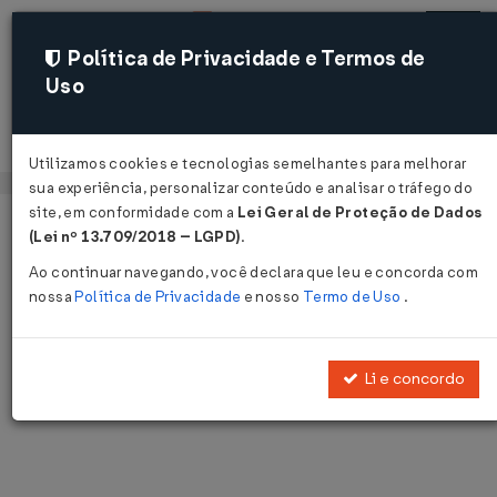
Política de Privacidade e Termos de
Uso
Acessar
Utilizamos cookies e tecnologias semelhantes para melhorar
sua experiência, personalizar conteúdo e analisar o tráfego do
site, em conformidade com a
Lei Geral de Proteção de Dados
Página Inicial
Notícias
Voltar
(Lei nº 13.709/2018 – LGPD)
.
Ao continuar navegando, você declara que leu e concorda com
Notícias
nossa
Política de Privacidade
e nosso
Termo de Uso
.
Disponibilizamos as últimas notícias e destaques publicadas pelo
LegisWeb.
Li e concordo