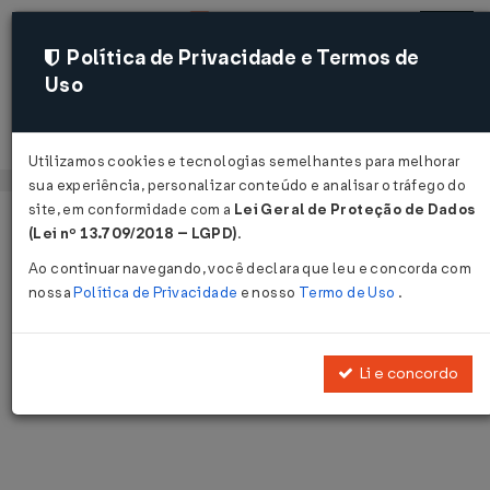
Política de Privacidade e Termos de
Uso
Acessar
Utilizamos cookies e tecnologias semelhantes para melhorar
sua experiência, personalizar conteúdo e analisar o tráfego do
site, em conformidade com a
Lei Geral de Proteção de Dados
Página Inicial
Notícias
Voltar
(Lei nº 13.709/2018 – LGPD)
.
Ao continuar navegando, você declara que leu e concorda com
Notícias
nossa
Política de Privacidade
e nosso
Termo de Uso
.
Disponibilizamos as últimas notícias e destaques publicadas pelo
LegisWeb.
Li e concordo