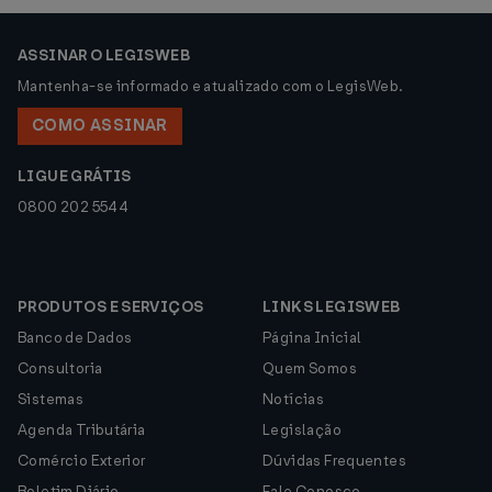
ASSINAR O LEGISWEB
Mantenha-se informado e atualizado com o LegisWeb.
COMO ASSINAR
LIGUE GRÁTIS
0800 202 5544
PRODUTOS E SERVIÇOS
LINKS LEGISWEB
Banco de Dados
Página Inicial
Consultoria
Quem Somos
Sistemas
Notícias
Agenda Tributária
Legislação
Comércio Exterior
Dúvidas Frequentes
Boletim Diário
Fale Conosco