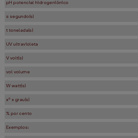
pH potencial hidrogeniônico
s segundo(s)
t tonelada(s)
UV ultravioleta
V volt(s)
vol volume
W watt(s)
xº x grau(s)
% por cento
Exemplos: