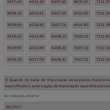
3917.40
4016.10
5407.61
6815.10
7211.19
3918.10
4016.91
5407.69
6910.90
7211.23
3918.90
4016.93
5407.74
6914.90
7211.29
3919.10
4016.95
5408.10
7003.12
7211.9
3919.90
4016.99
5408.22
7007.11
7212.1
3920.10
4017.00
5408.32
7007.21
7212.2
2) Quando se tratar de importação de produtos mencionado
especificados, autorização de importação expedida pela au
Ver redação anterior
SEÇÃO I