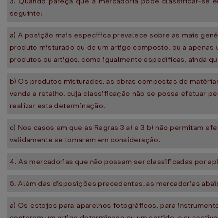
3. Quando pareça que a mercadoria pode classificar-se e
seguinte:
a) A posição mais específica prevalece sobre as mais gené
produto misturado ou de um artigo composto, ou a apenas 
produtos ou artigos, como igualmente específicas, ainda q
b) Os produtos misturados, as obras compostas de matérias
venda a retalho, cuja classificação não se possa efetuar pel
realizar esta determinação.
c) Nos casos em que as Regras 3 a) e 3 b) não permitam efe
validamente se tomarem em consideração.
4. As mercadorias que não possam ser classificadas por a
5. Além das disposições precedentes, as mercadorias abai
a) Os estojos para aparelhos fotográficos, para instrumen
conterem um artigo determinado ou um sortido, e suscetív