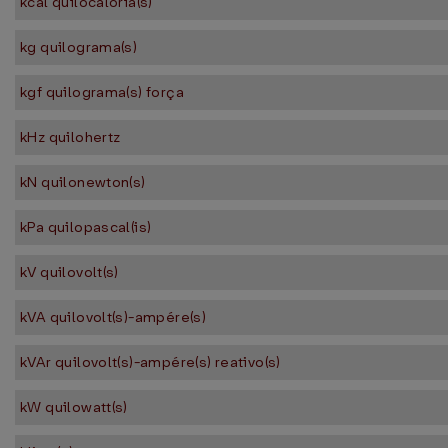
kcal quilocaloria(s)
kg quilograma(s)
kgf quilograma(s) força
kHz quilohertz
kN quilonewton(s)
kPa quilopascal(is)
kV quilovolt(s)
kVA quilovolt(s)-ampére(s)
kVAr quilovolt(s)-ampére(s) reativo(s)
kW quilowatt(s)