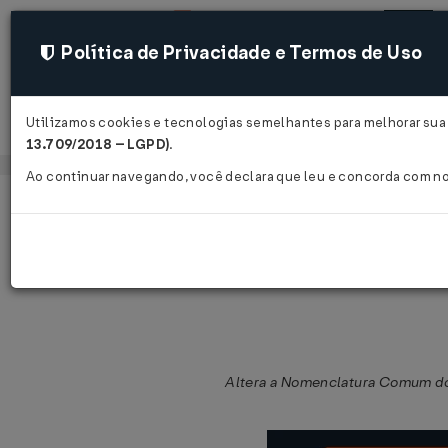
Política de Privacidade e Termos de Uso
Utilizamos cookies e tecnologias semelhantes para melhorar sua 
Acessar
13.709/2018 – LGPD)
.
Ao continuar navegando, você declara que leu e concorda com n
Página Inicial
Legislações
Legislação Federal
Resolução CAMEX Nº 43 DE 22/12/2
Altera a Nomenclatura Comum do