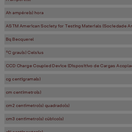
Ah ampére(s) hora
ASTM American Society for Testing Materials (Sociedade Am
Bq Becquerel
ºC grau(s) Celsius
CCD Charge Coupled Device (Dispositivo de Cargas Acopla
cg centigrama(s)
cm centímetro(s)
cm2 centímetro(s) quadrado(s)
cm3 centímetro(s) cúbico(s)