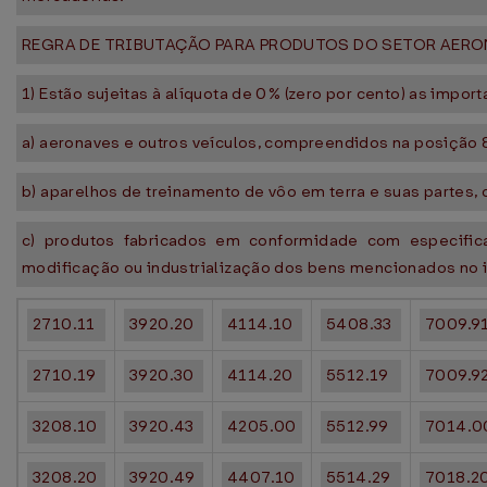
REGRA DE TRIBUTAÇÃO PARA PRODUTOS DO SETOR AER
1) Estão sujeitas à alíquota de 0% (zero por cento) as impo
a) aeronaves e outros veículos, compreendidos na posição
b) aparelhos de treinamento de vôo em terra e suas parte
c) produtos fabricados em conformidade com especifica
modificação ou industrialização dos bens mencionados no i
2710.11
3920.20
4114.10
5408.33
7009.9
2710.19
3920.30
4114.20
5512.19
7009.9
3208.10
3920.43
4205.00
5512.99
7014.0
3208.20
3920.49
4407.10
5514.29
7018.2