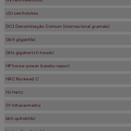
cN centinewton(s)
cSt centistokes
DCI Denominação Comum Internacional grama(s)
Gbit gigabit(s)
GHz gigahertz h hora(s)
HP horse-power (cavalo-vapor)
HRC Rockwell C
Hz Hertz
IV infravermelho
kbit quilobit(s)