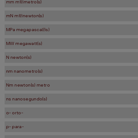
mm milímetro(s)
mN milinewton(s)
MPa megapascal(is)
MW megawatt(s)
N newton(s)
nm nanometro(s)
Nm newton(s) metro
ns nanosegundo(s)
o- orto-
p- para-