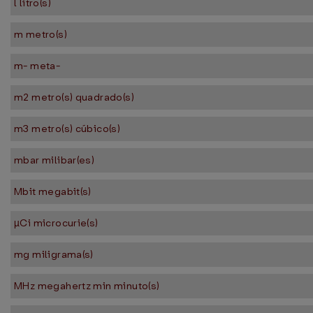
l litro(s)
m metro(s)
m- meta-
m2 metro(s) quadrado(s)
m3 metro(s) cúbico(s)
mbar milibar(es)
Mbit megabit(s)
µCi microcurie(s)
mg miligrama(s)
MHz megahertz min minuto(s)