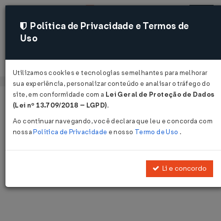
Política de Privacidade e Termos de
Uso
Acessar
Utilizamos cookies e tecnologias semelhantes para melhorar
sua experiência, personalizar conteúdo e analisar o tráfego do
site, em conformidade com a
Lei Geral de Proteção de Dados
Página Inicial
Notícias
Voltar
(Lei nº 13.709/2018 – LGPD)
.
Ao continuar navegando, você declara que leu e concorda com
Notícias
nossa
Política de Privacidade
e nosso
Termo de Uso
.
Disponibilizamos as últimas notícias e destaques publicadas pelo
LegisWeb.
Li e concordo