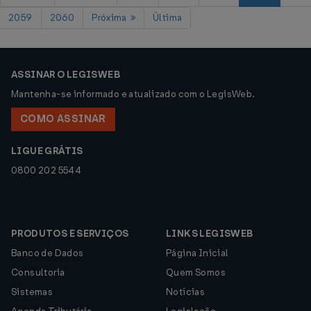
2059
2060
Próxima
Última
ASSINAR O LEGISWEB
Mantenha-se informado e atualizado com o LegisWeb.
COMO ASSINAR
LIGUE GRÁTIS
0800 202 5544
PRODUTOS E SERVIÇOS
LINKS LEGISWEB
Banco de Dados
Página Inicial
Consultoria
Quem Somos
Sistemas
Notícias