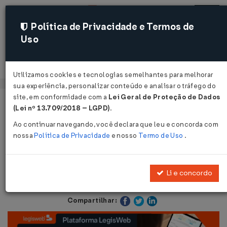
Política de Privacidade e Termos de
Uso
Acessar
Utilizamos cookies e tecnologias semelhantes para melhorar
sua experiência, personalizar conteúdo e analisar o tráfego do
site, em conformidade com a
Lei Geral de Proteção de Dados
Página Inicial
Notícias
Boas-vindas à empresa individual...
(Lei nº 13.709/2018 – LGPD)
.
Ao continuar navegando, você declara que leu e concorda com
Voltar
nossa
Política de Privacidade
e nosso
Termo de Uso
.
Boas-vindas à empresa individual
Li e concordo
1 ago 2011 - Contabilidade / Societário
Compartilhar: