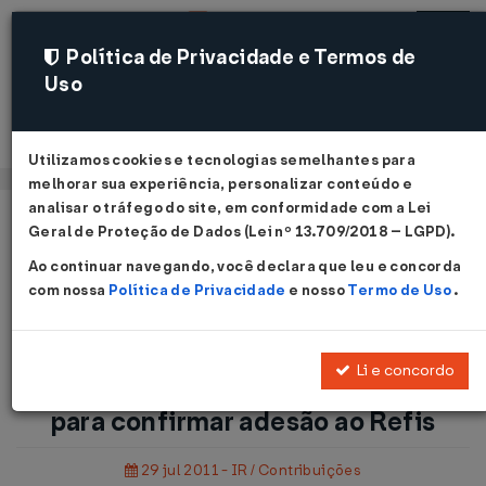
Política de Privacidade e Termos de
Uso
Acessar
Utilizamos cookies e tecnologias semelhantes para
melhorar sua experiência, personalizar conteúdo e
analisar o tráfego do site, em conformidade com a
Lei
Página Inicial
Notícias
Geral de Proteção de Dados (Lei nº 13.709/2018 – LGPD)
.
Empresas enfrentam problemas para confirmar adesão ao
Ao continuar navegando, você declara que leu e concorda
Refis...
com nossa
Política de Privacidade
e nosso
Termo de Uso
.
Voltar
Li e concordo
Empresas enfrentam problemas
para confirmar adesão ao Refis
29 jul 2011 - IR / Contribuições