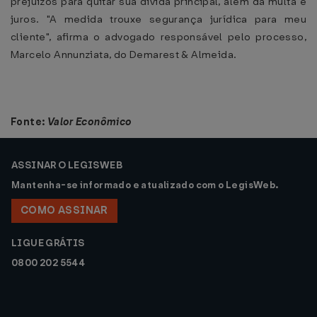
prejuízos para quitar sua dívida principal, além da multa e
juros. "A medida trouxe segurança jurídica para meu
cliente", afirma o advogado responsável pelo processo,
Marcelo Annunziata, do Demarest & Almeida.
Fonte:
Valor Econômico
ASSINAR O LEGISWEB
Mantenha-se informado e atualizado com o LegisWeb.
COMO ASSINAR
LIGUE GRÁTIS
0800 202 5544