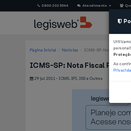
0800 202 5544
Atendimento
Qu
Pol
Utilizam
personali
Página Inicial
Notícias
ICMS-SP: Nota Fiscal Pau
Proteção
ICMS-SP: Nota Fiscal Paulista
Ao conti
Privacid
29 jul 2011 - ICMS, IPI, ISS e Outros