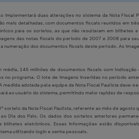
o implementará duas alterações no sistema da Nota Fiscal Pau
rão mais detalhadas, com documentos fiscais reunidos em três
trônicos para os sorteios, as que não resultaram em bilhetes
magens das notas fiscais do período de 2007 e 2008 para se
e a numeração dos documentos fiscais deste período. As imag
 em média, 145 milhões de documentos fiscais com indicaçã
os no programa. O lote de imagens inseridas no período anter
A medida adotada pela equipe da Nota Fiscal Paulista deve-s
nará ao usuário do sistema, permitindo maior rapidez de respo
º sorteio da Nota Fiscal Paulista, referente ao mês de agosto
ao Dia dos Pais. Os dados dos sorteios anteriores permane
de bilhetes eletrônicos. Essas informações estão disponívei
tema utilizando login e senha pessoais.