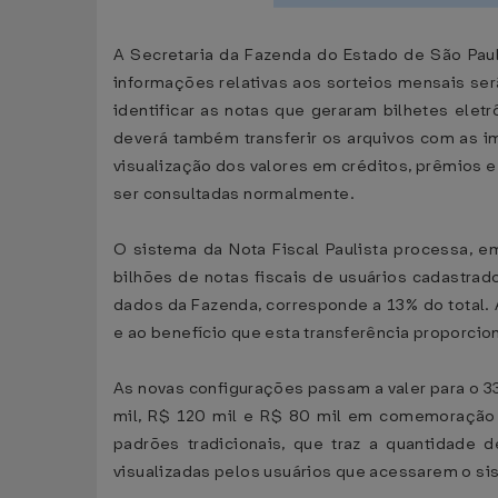
A Secretaria da Fazenda do Estado de São Paul
informações relativas aos sorteios mensais se
identificar as notas que geraram bilhetes ele
deverá também transferir os arquivos com as i
visualização dos valores em créditos, prêmios 
ser consultadas normalmente.
O sistema da Nota Fiscal Paulista processa,
bilhões de notas fiscais de usuários cadastrad
dados da Fazenda, corresponde a 13% do total. 
e ao benefício que esta transferência proporcio
As novas configurações passam a valer para o 33
mil, R$ 120 mil e R$ 80 mil em comemoração 
padrões tradicionais, que traz a quantidade 
visualizadas pelos usuários que acessarem o sis