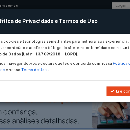
em somos
ítica de Privacidade e Termos de Uso
CONSULTORIA
SISTEMAS
COMÉRCIO EXTER
os cookies e tecnologias semelhantes para melhorar sua experiência,
zar conteúdo e analisar o tráfego do site, em conformidade com a
Lei
lista agregará novas configurações a partir de agosto...
 de Dados (Lei nº 13.709/2018 – LGPD)
.
 agregará novas configurações a parti
nuar navegando, você declara que leu e concorda com nossa
Política 
ade
e nosso
Termo de Uso
.
Li e co