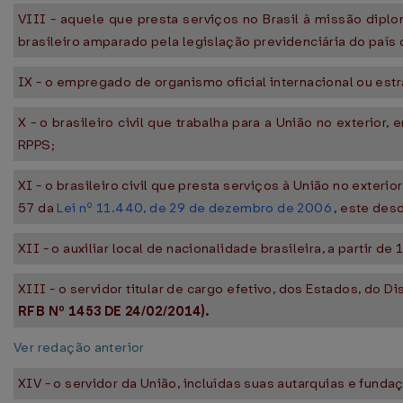
VIII - aquele que presta serviços no Brasil à missão dipl
brasileiro amparado pela legislação previdenciária do país 
IX - o empregado de organismo oficial internacional ou est
X - o brasileiro civil que trabalha para a União no exterio
RPPS;
XI - o brasileiro civil que presta serviços à União no exteri
57 da
Lei nº 11.440, de 29 de dezembro de 2006
, este desd
XII - o auxiliar local de nacionalidade brasileira, a partir
XIII - o servidor titular de cargo efetivo, dos Estados, do 
RFB Nº 1453 DE 24/02/2014).
Ver redação anterior
XIV - o servidor da União, incluídas suas autarquias e fun