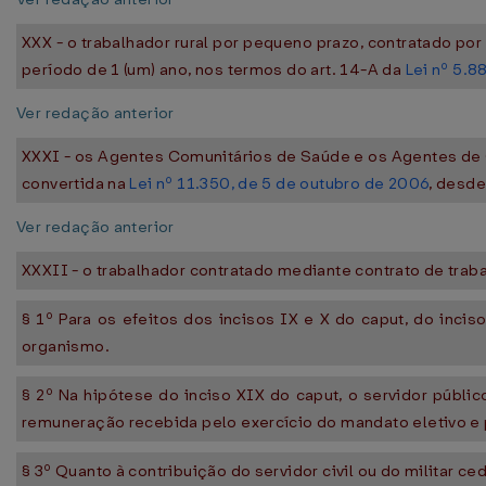
XXX - o trabalhador rural por pequeno prazo, contratado por
período de 1 (um) ano, nos termos do art. 14-A da
Lei nº 5.8
Ver redação anterior
XXXI - os Agentes Comunitários de Saúde e os Agentes de
convertida na
Lei nº 11.350, de 5 de outubro de 2006
, desde
Ver redação anterior
XXXII - o trabalhador contratado mediante contrato de traba
§ 1º Para os efeitos dos incisos IX e X do caput, do inci
organismo.
§ 2º Na hipótese do inciso XIX do caput, o servidor públi
remuneração recebida pelo exercício do mandato eletivo e 
§ 3º Quanto à contribuição do servidor civil ou do militar c