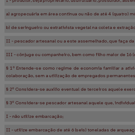
I - produtor, seja proprietário, usufrutuário, possuidor, as
a) agropecuária em área contínua ou não de até 4 (quatro) m
b) de seringueiro ou extrativista vegetal na coleta e extraç
II - pescador artesanal ou a este assemelhado, que faça da 
III - cônjuge ou companheiro, bem como filho maior de 16 (d
§ 1º Entende-se como regime de economia familiar a ativ
colaboração, sem a utilização de empregados permanentes
§ 2º Considera-se auxílio eventual de terceiros aquele ex
§ 3º Considera-se pescador artesanal aquele que, individua
I - não utilize embarcação;
II - utilize embarcação de até 6 (seis) toneladas de arqueaç