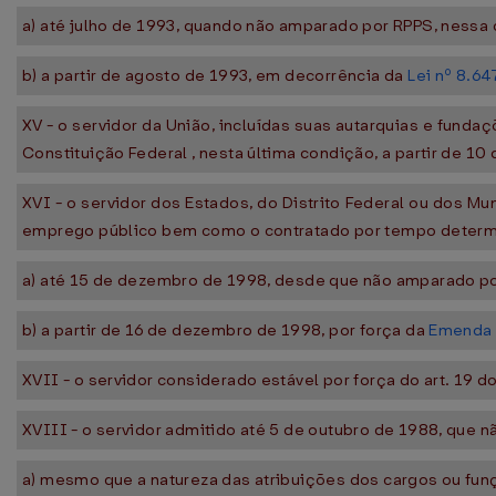
a) até julho de 1993, quando não amparado por RPPS, nessa
b) a partir de agosto de 1993, em decorrência da
Lei nº 8.64
XV - o servidor da União, incluídas suas autarquias e fund
Constituição Federal , nesta última condição, a partir de 
XVI - o servidor dos Estados, do Distrito Federal ou dos M
emprego público bem como o contratado por tempo determin
a) até 15 de dezembro de 1998, desde que não amparado po
b) a partir de 16 de dezembro de 1998, por força da
Emenda 
XVII - o servidor considerado estável por força do art. 19
XVIII - o servidor admitido até 5 de outubro de 1988, que n
a) mesmo que a natureza das atribuições dos cargos ou fun