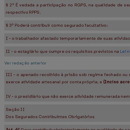
§ 2º É vedada a participação no RGPS, na qualidade de se
respectivo RPPS.
§ 3º Poderá contribuir como segurado facultativo:
I - o trabalhador afastado temporariamente de suas ativid
II - o estagiário que cumpre os requisitos previstos na
Lei 
Ver redação anterior
III - o apenado recolhido à prisão sob regime fechado ou
exerce atividade artesanal por conta própria; e
(Inciso acr
IV - o presidiário que não exerce atividade remunerada nem
Seção II
Dos Segurados Contribuintes Obrigatórios
Art. 6º
Deve contribuir obrigatoriamente na qualidade de 