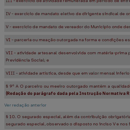
III - exercício de atividade remunerada em período de entres
IV - exercício de mandato eletivo de dirigente sindical de o
V - exercício de mandato de vereador do Município onde dese
VI - parceria ou meação outorgada na forma e condições est
VII - atividade artesanal desenvolvida com matéria-prima 
Previdência Social; e
VIII - atividade artística, desde que em valor mensal infer
§ 9º A O parceiro ou meeiro outorgado mantém a qualidade
(Redação do parágrafo dada pela Instrução Normativa R
Ver redação anterior
§ 10. O segurado especial, além da contribuição obrigatóri
segurado especial, observado o disposto no inciso V e nos §§