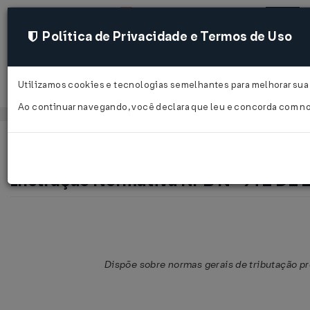
Política de Privacidade e Termos de Uso
Utilizamos cookies e tecnologias semelhantes para melhorar sua 
Acessar
Ao continuar navegando, você declara que leu e concorda com n
Página Inicial
Legislações
Legislação Federal
Instrução Normativa RFB Nº 971 DE 
Dispõe sobre normas gerais de tributação pre