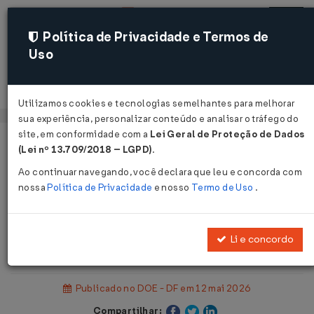
Política de Privacidade e Termos de
Uso
Acessar
Utilizamos cookies e tecnologias semelhantes para melhorar
sua experiência, personalizar conteúdo e analisar o tráfego do
site, em conformidade com a
Lei Geral de Proteção de Dados
Página Inicial
Legislações
(Lei nº 13.709/2018 – LGPD)
.
Legislação Estadual - Distrito Federal
Ao continuar navegando, você declara que leu e concorda com
nossa
Política de Privacidade
e nosso
Termo de Uso
.
Voltar
Decreto Legislativo Nº 2672 DE
Li e concordo
06/05/2026
Publicado no DOE - DF em 12 mai 2026
Compartilhar: