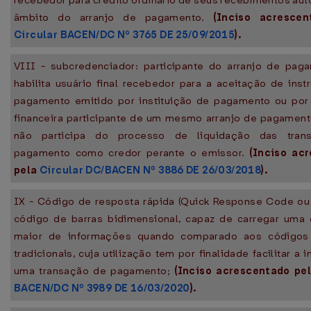
recebedor para crédito ordinário de seus recebimentos aut
âmbito do arranjo de pagamento.
(Inciso acrescen
Circular BACEN/DC Nº 3765 DE 25/09/2015
).
VIII - subcredenciador: participante do arranjo de pag
habilita usuário final recebedor para a aceitação de ins
pagamento emitido por instituição de pagamento ou por 
financeira participante de um mesmo arranjo de pagamen
não participa do processo de liquidação das tran
pagamento como credor perante o emissor.
(Inciso ac
pela
Circular DC/BACEN Nº 3886 DE 26/03/2018
).
IX - Código de resposta rápida (Quick Response Code ou
código de barras bidimensional, capaz de carregar uma 
maior de informações quando comparado aos códigos
tradicionais, cuja utilização tem por finalidade facilitar a 
uma transação de pagamento;
(Inciso acrescentado pe
BACEN/DC Nº 3989 DE 16/03/2020
).