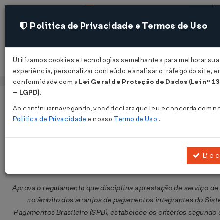
Política de Privacidade e Termos de Uso
Utilizamos cookies e tecnologias semelhantes para melhorar sua
Acessar
experiência, personalizar conteúdo e analisar o tráfego do site, e
conformidade com a
Lei Geral de Proteção de Dados (Lei nº 1
– LGPD)
.
Página Inicial
Legislações
Legislação Federal
Ao continuar navegando, você declara que leu e concorda com n
Política de Privacidade
e nosso
Termo de Uso
.
Circular BACEN/DC Nº 3682 DE 04/
Publicado no DOU em 6 nov 2013
Li e 
Compartilhar:
Aprova o regulamento que disciplina a prestação de serviço d
no âmbito dos arranjos de pagamentos integrantes do Sis
Pagamentos Brasileiro (SPB), estabelece os critérios segundo 