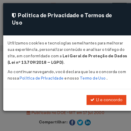
Política de Privacidade e Termos de
Uso
Acessar
Utilizamos cookies e tecnologias semelhantes para melhorar
sua experiência, personalizar conteúdo e analisar o tráfego do
site, em conformidade com a
Lei Geral de Proteção de Dados
Página Inicial
Legislações
(Lei nº 13.709/2018 – LGPD)
.
Legislação Estadual - Mato Grosso
Ao continuar navegando, você declara que leu e concorda com
nossa
Política de Privacidade
e nosso
Termo de Uso
.
Voltar
Lei Nº 7301 DE 17/07/2000
Li e concordo
Publicado no DOE - MT em 17 jul 2000
Compartilhar: