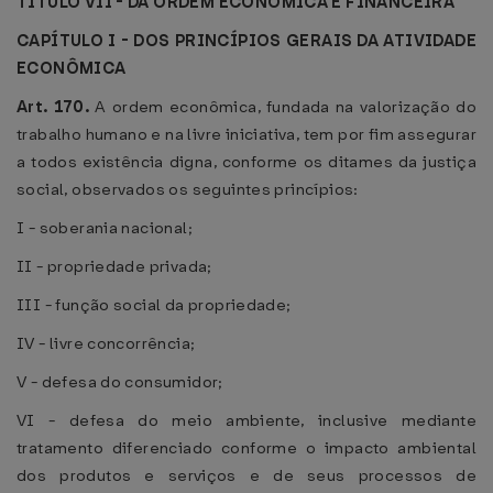
TÍTULO VII - DA ORDEM ECONÔMICA E FINANCEIRA
CAPÍTULO I - DOS PRINCÍPIOS GERAIS DA ATIVIDADE
ECONÔMICA
Art. 170.
A ordem econômica, fundada na valorização do
trabalho humano e na livre iniciativa, tem por fim assegurar
a todos existência digna, conforme os ditames da justiça
social, observados os seguintes princípios:
I - soberania nacional;
II - propriedade privada;
III - função social da propriedade;
IV - livre concorrência;
V - defesa do consumidor;
VI - defesa do meio ambiente, inclusive mediante
tratamento diferenciado conforme o impacto ambiental
dos produtos e serviços e de seus processos de