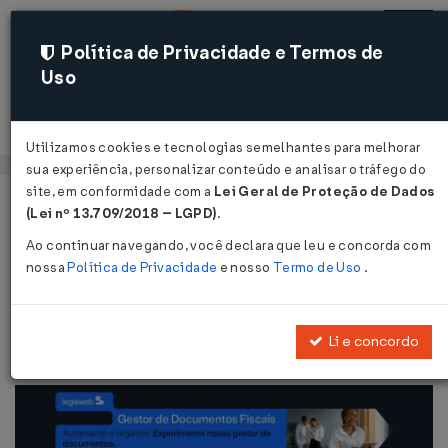
Política de Privacidade e Termos de
Uso
Acessar
Utilizamos cookies e tecnologias semelhantes para melhorar
sua experiência, personalizar conteúdo e analisar o tráfego do
site, em conformidade com a
Lei Geral de Proteção de Dados
Página Inicial
Legislações
Legislação Federal
Voltar
(Lei nº 13.709/2018 – LGPD)
.
Ao continuar navegando, você declara que leu e concorda com
Constituição Federal SEM
nossa
Política de Privacidade
e nosso
Termo de Uso
.
NÚMERO DE 05/10/1988
Publicado no DOU em 5 out 1988
Li e concordo
Compartilhar: