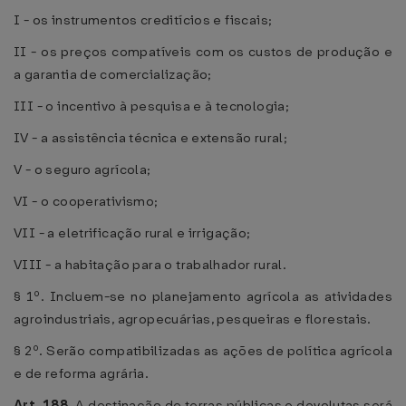
I - os instrumentos creditícios e fiscais;
II - os preços compatíveis com os custos de produção e
a garantia de comercialização;
III - o incentivo à pesquisa e à tecnologia;
IV - a assistência técnica e extensão rural;
V - o seguro agrícola;
VI - o cooperativismo;
VII - a eletrificação rural e irrigação;
VIII - a habitação para o trabalhador rural.
§ 1º. Incluem-se no planejamento agrícola as atividades
agroindustriais, agropecuárias, pesqueiras e florestais.
§ 2º. Serão compatibilizadas as ações de política agrícola
e de reforma agrária.
Art. 188.
A destinação de terras públicas e devolutas será