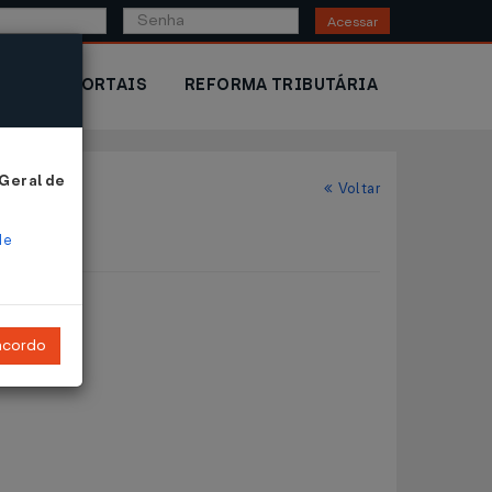
Acessar
IOR
PORTAIS
REFORMA TRIBUTÁRIA
 Geral de
Voltar
de
ncordo