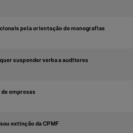
icionais pela orientação de monografias
uer suspender verba a auditores
a de empresas
nsou extinção da CPMF