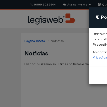
0800 202 5544
Atendimento
Qu
Pol
Utilizam
personali
Página Inicial
Notícias
Proteção
Notícias
Ao conti
Privacid
Disponibilizamos as últimas notícias e destaques pu