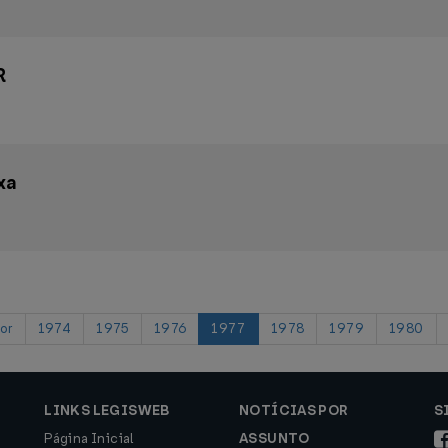
R
xa
or
1974
1975
1976
1977
1978
1979
1980
LINKS LEGISWEB
NOTÍCIAS POR
S
Página Inicial
ASSUNTO