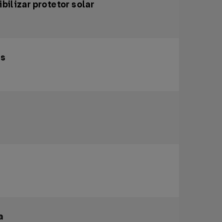
ilizar protetor solar
as
a