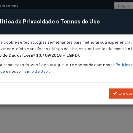
em somos
ítica de Privacidade e Termos de Uso
CONSULTORIA
SISTEMAS
COMÉRCIO EXTER
os cookies e tecnologias semelhantes para melhorar sua experiência,
zar conteúdo e analisar o tráfego do site, em conformidade com a
Lei
 de Dados (Lei nº 13.709/2018 – LGPD)
.
nuar navegando, você declara que leu e concorda com nossa
Política 
ade
e nosso
Termo de Uso
.
blicadas pelo LegisWeb.
Li e co