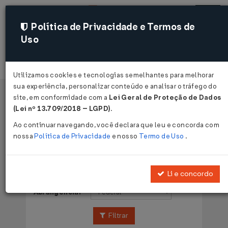
Política de Privacidade e Termos de
Uso
Acessar
Utilizamos cookies e tecnologias semelhantes para melhorar
sua experiência, personalizar conteúdo e analisar o tráfego do
site, em conformidade com a
Lei Geral de Proteção de Dados
Página Inicial
Legislações
Voltar
(Lei nº 13.709/2018 – LGPD)
.
Ao continuar navegando, você declara que leu e concorda com
Legislações
nossa
Política de Privacidade
e nosso
Termo de Uso
.
Publicações de:
Li e concordo
Abrangência:
Filtrar