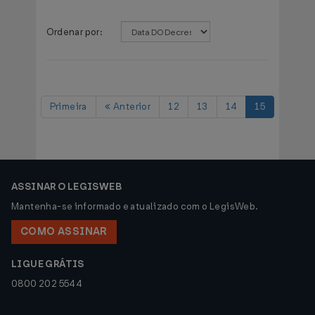
Ordenar por:
Primeira
Anterior
12
13
14
15
ASSINAR O LEGISWEB
Mantenha-se informado e atualizado com o LegisWeb.
COMO ASSINAR
LIGUE GRÁTIS
0800 202 5544