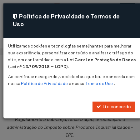
Política de Privacidade e Termos de
Uso
Acessar
Utilizamos cookies e tecnologias semelhantes para melhorar
sua experiência, personalizar conteúdo e analisar o tráfego do
site, em conformidade com a
Lei Geral de Proteção de Dados
Página Inicial
Legislações
Legislação Federal
Voltar
(Lei nº 13.709/2018 – LGPD)
.
Ao continuar navegando, você declara que leu e concorda com
Decreto Nº 7212 DE 15/06/2010
nossa
Política de Privacidade
e nosso
Termo de Uso
.
Publicado no DOU em 16 jun 2010
Compartilhar:
Li e concordo
Regulamenta a cobrança, fiscalização, arrecadação e
administração do Imposto sobre Produtos Industrializados -
IPI.