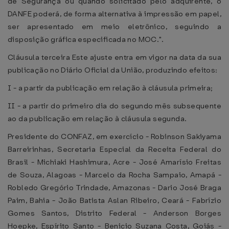
de Segurança ou quando solicitado pelo adquirente, o
DANFE poderá, de forma alternativa à impressão em papel,
ser apresentado em meio eletrônico, seguindo a
disposição gráfica especificada no MOC.".
Cláusula terceira Este ajuste entra em vigor na data da sua
publicação no Diário Oficial da União, produzindo efeitos:
I - a partir da publicação em relação à cláusula primeira;
II - a partir do primeiro dia do segundo mês subsequente
ao da publicação em relação à cláusula segunda.
Presidente do CONFAZ, em exercício - Robinson Sakiyama
Barreirinhas, Secretaria Especial da Receita Federal do
Brasil - Michiaki Hashimura, Acre - José Amarísio Freitas
de Souza, Alagoas - Marcelo da Rocha Sampaio, Amapá -
Robledo Gregório Trindade, Amazonas - Dario José Braga
Paim, Bahia - João Batista Aslan Ribeiro, Ceará - Fabrízio
Gomes Santos, Distrito Federal - Anderson Borges
Hoepke, Espírito Santo - Benicio Suzana Costa, Goiás -