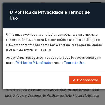
Política de Privacidade e Termos de
Uso
Acessar
Utilizamos cookies e tecnologias semelhantes para melhorar
sua experiência, personalizar conteúdo e analisar o tráfego do
site, em conformidade com a
Lei Geral de Proteção de Dados
Página Inicial
Legislações
Legislação Federal
Voltar
(Lei nº 13.709/2018 – LGPD)
.
Ao continuar navegando, você declara que leu e concorda com
Ajuste SINIEF Nº 4 DE 11/04/2025
nossa
Política de Privacidade
e nosso
Termo de Uso
.
Publicado no DOU em 16 abr 2025
Compartilhar:
Li e concordo
Altera o Ajuste SINIEF Nº 7/2005, que institui a Nota Fiscal
Eletrônica e o Documento Auxiliar da Nota Fiscal Eletrônica.