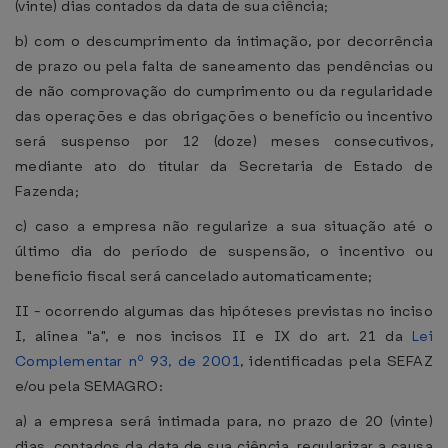
(vinte) dias contados da data de sua ciência;
b) com o descumprimento da intimação, por decorrência
de prazo ou pela falta de saneamento das pendências ou
de não comprovação do cumprimento ou da regularidade
das operações e das obrigações o benefício ou incentivo
será suspenso por 12 (doze) meses consecutivos,
mediante ato do titular da Secretaria de Estado de
Fazenda;
c) caso a empresa não regularize a sua situação até o
último dia do período de suspensão, o incentivo ou
benefício fiscal será cancelado automaticamente;
II - ocorrendo algumas das hipóteses previstas no inciso
I, alínea "a", e nos incisos II e IX do art. 21 da
Lei
Complementar nº 93, de 2001
, identificadas pela SEFAZ
e/ou pela SEMAGRO:
a) a empresa será intimada para, no prazo de 20 (vinte)
dias, contados da data de sua ciência, regularizar a causa