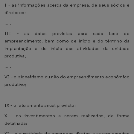
I - as informações acerca da empresa, de seus sócios e
diretores;
.....
III - as datas previstas para cada fase do
empreendimento, bem como de início e do término da
implantação e do início das atividades da unidade
produtiva;
.....
VI - o pioneirismo ou não do empreendimento econômico
produtivo;
.....
IX - o faturamento anual previsto;
X - os investimentos a serem realizados, de forma
detalhada;
XI - a quantidade de empregos diretos a serem gerados