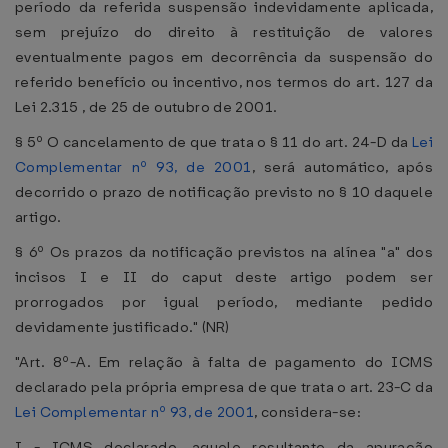
período da referida suspensão indevidamente aplicada,
sem prejuízo do direito à restituição de valores
eventualmente pagos em decorrência da suspensão do
referido benefício ou incentivo, nos termos do art. 127 da
Lei 2.315 , de 25 de outubro de 2001.
§ 5º O cancelamento de que trata o § 11 do art. 24-D da
Lei
Complementar nº 93, de 2001
, será automático, após
decorrido o prazo de notificação previsto no § 10 daquele
artigo.
§ 6º Os prazos da notificação previstos na alínea "a" dos
incisos I e II do caput deste artigo podem ser
prorrogados por igual período, mediante pedido
devidamente justificado." (NR)
"Art. 8º-A. Em relação à falta de pagamento do ICMS
declarado pela própria empresa de que trata o art. 23-C da
Lei Complementar nº 93, de 2001
, considera-se:
I - ICMS declarado, aquele resultante da apuração