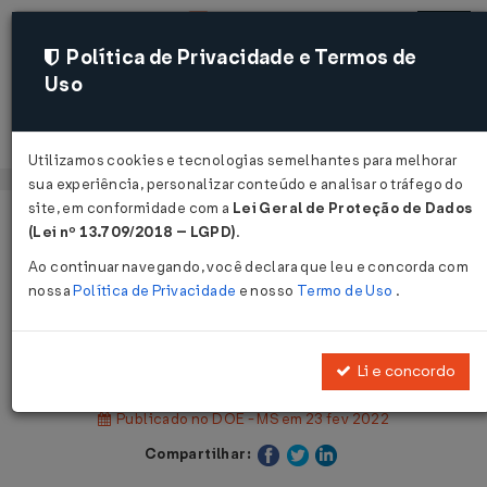
Política de Privacidade e Termos de
Uso
Acessar
Utilizamos cookies e tecnologias semelhantes para melhorar
sua experiência, personalizar conteúdo e analisar o tráfego do
site, em conformidade com a
Lei Geral de Proteção de Dados
Página Inicial
Legislações
(Lei nº 13.709/2018 – LGPD)
.
Legislação Estadual - Mato Grosso do Sul
Ao continuar navegando, você declara que leu e concorda com
nossa
Política de Privacidade
e nosso
Termo de Uso
.
Voltar
Decreto Nº 15877 DE 22/02/2022
Li e concordo
Publicado no DOE - MS em 23 fev 2022
Compartilhar: