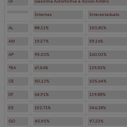
UF
Gasolina Automotiva e Álcool Anidro
Internas
Interestaduais
AL
88,11%
150,81%
AM
19,37%
59,16%
AP
95,01%
160,02%
*BA
67,56%
129,53%
CE
50,12%
105,64%
DF
64,91%
119,88%
ES
152,71%
246,18%
GO
45,95%
97,23%