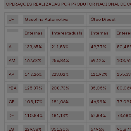
OPERAÇÕES REALIZADAS POR PRODUTOR NACIONAL DE 
UF
Gasolina Automotiva
Óleo Diesel
Internas
Interestaduais
Internas
Intere
AL
133,65%
211,53%
49,77%
80,45
AM
167,63%
256,84%
69,12%
103,7
AP
142,26%
223,02%
111,92%
155,3
*BA
125,37%
208,73%
35,05%
80,06
CE
105,17%
181,06%
46,99%
77,09
DF
110,84%
181,13%
52,84%
73,68
ES
229,38%
351,20%
67,96%
90,87