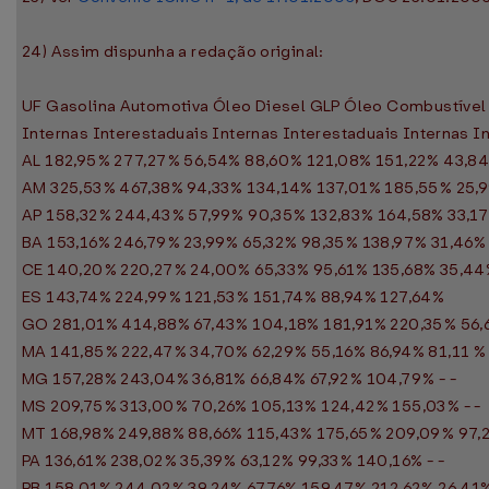
24) Assim dispunha a redação original:
UF Gasolina Automotiva Óleo Diesel GLP Óleo Combustível
Internas Interestaduais Internas Interestaduais Internas I
AL 182,95% 277,27% 56,54% 88,60% 121,08% 151,22% 43,8
AM 325,53% 467,38% 94,33% 134,14% 137,01% 185,55% 25,
AP 158,32% 244,43% 57,99% 90,35% 132,83% 164,58% 33,1
BA 153,16% 246,79% 23,99% 65,32% 98,35% 138,97% 31,46%
CE 140,20% 220,27% 24,00% 65,33% 95,61% 135,68% 35,44
ES 143,74% 224,99% 121,53% 151,74% 88,94% 127,64%
GO 281,01% 414,88% 67,43% 104,18% 181,91% 220,35% 56,
MA 141,85% 222,47% 34,70% 62,29% 55,16% 86,94% 81,11 %
MG 157,28% 243,04% 36,81% 66,84% 67,92% 104,79% - -
MS 209,75% 313,00% 70,26% 105,13% 124,42% 155,03% - -
MT 168,98% 249,88% 88,66% 115,43% 175,65% 209,09% 97,
PA 136,61% 238,02% 35,39% 63,12% 99,33% 140,16% - -
PB 158,01% 244,02% 39,24% 67,76% 159,47% 212,62% 26,41