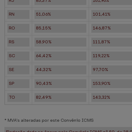
RJ
83,37%
161,96%
RN
51,06%
101,41%
RO
85,15%
146,87%
RS
58,90%
111,87%
SC
64,42%
119,22%
SE
44,32%
97,70%
SP
90,43%
153,90%
TO
82,49%
143,32%
* MVA's alteradas por este Convênio ICMS