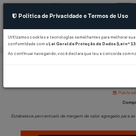
Política de Privacidade e Termos de Uso
Utilizamos cookies e tecnologias semelhantes para melhorar sua e
Acessar
conformidade com a
Lei Geral de Proteção de Dados (Lei nº 1
Ao continuar navegando, você declara que leu e concorda com n
Página Inicial
Legislações
Legislação Federal
Convênio ICMS nº 140 de 13/12/200
Publicad
Compa
Estabelece percentuais de margem de valor agregado para as 