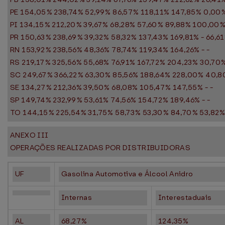
PE 154,05% 238,74% 52,99% 86,57% 118,11% 147,85% 0,00
PI 134,15% 212,20% 39,67% 68,28% 57,60% 89,88% 100,00
PR 150,63% 238,69% 39,32% 58,32% 137,43% 169,81% - 66,6
RN 153,92% 238,56% 48,36% 78,74% 119,34% 164,26% - -
RS 219,17% 325,56% 55,68% 76,91% 167,72% 204,23% 30,70
SC 249,67% 366,22% 63,30% 85,56% 188,64% 228,00% 40,8
SE 134,27% 212,36% 39,50% 68,08% 105,47% 147,55% - -
SP 149,74% 232,99% 53,61% 74,56% 154,72% 189,46% - -
TO 144,15% 225,54% 31,75% 58,73% 53,30% 84,70% 53,82%
ANEXO III
OPERAÇÕES REALIZADAS POR DISTRIBUIDORAS
UF
Gasolina Automotiva e Álcool Anidro
Internas
Interestaduais
AL
68,27%
124,35%