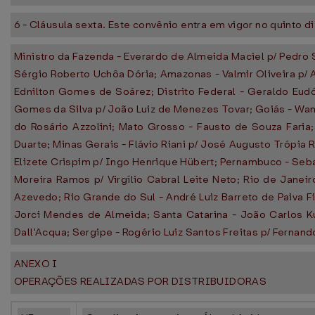
6 - Cláusula sexta. Este convênio entra em vigor no quinto d
Ministro da Fazenda - Everardo de Almeida Maciel p/ Pedro
Sérgio Roberto Uchôa Dória; Amazonas - Valmir Oliveira p/
Ednilton Gomes de Soárez; Distrito Federal - Geraldo Eudóx
Gomes da Silva p/ João Luiz de Menezes Tovar; Goiás - Wa
do Rosário Azzolini; Mato Grosso - Fausto de Souza Faria
Duarte; Minas Gerais - Flávio Riani p/ José Augusto Trópia 
Elizete Crispim p/ Ingo Henrique Hübert; Pernambuco - Seb
Moreira Ramos p/ Virgílio Cabral Leite Neto; Rio de Janei
Azevedo; Rio Grande do Sul - André Luiz Barreto de Paiva F
Jorci Mendes de Almeida; Santa Catarina - João Carlos Ku
Dall'Acqua; Sergipe - Rogério Luiz Santos Freitas p/ Fernan
ANEXO I
OPERAÇÕES REALIZADAS POR DISTRIBUIDORAS