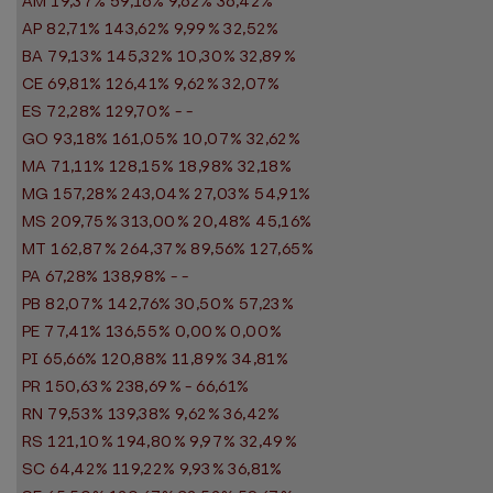
AM 19,37% 59,16% 9,62% 36,42%
AP 82,71% 143,62% 9,99% 32,52%
BA 79,13% 145,32% 10,30% 32,89%
CE 69,81% 126,41% 9,62% 32,07%
ES 72,28% 129,70% - -
GO 93,18% 161,05% 10,07% 32,62%
MA 71,11% 128,15% 18,98% 32,18%
MG 157,28% 243,04% 27,03% 54,91%
MS 209,75% 313,00% 20,48% 45,16%
MT 162,87% 264,37% 89,56% 127,65%
PA 67,28% 138,98% - -
PB 82,07% 142,76% 30,50% 57,23%
PE 77,41% 136,55% 0,00% 0,00%
PI 65,66% 120,88% 11,89% 34,81%
PR 150,63% 238,69% - 66,61%
RN 79,53% 139,38% 9,62% 36,42%
RS 121,10% 194,80% 9,97% 32,49%
SC 64,42% 119,22% 9,93% 36,81%