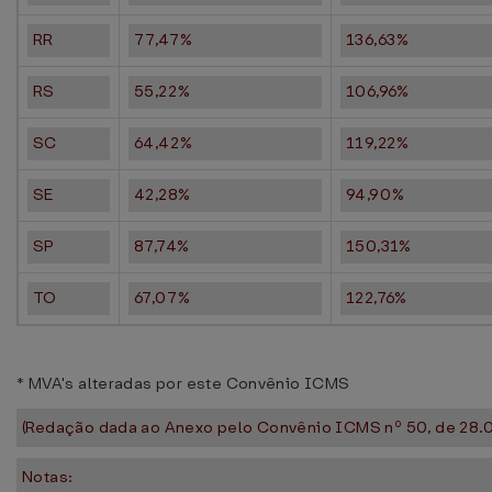
RR
77,47%
136,63%
RS
55,22%
106,96%
SC
64,42%
119,22%
SE
42,28%
94,90%
SP
87,74%
150,31%
TO
67,07%
122,76%
* MVA's alteradas por este Convênio ICMS
(Redação dada ao Anexo pelo Convênio ICMS nº 50, de 28.0
Notas: