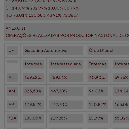
SE 65,50% 120,67% 32,52% 59,67%
SP 149,74% 232,99% 13,80% 38,79%
TO 73,01% 130,68% 43,91% 73,38%"
ANEXO II
OPERAÇÕES REALIZADAS POR PRODUTOR NACIONAL DE 
UF
Gasolina Automotiva
Óleo Diesel
Internas
Interestaduais
Internas
Intere
AL
169,63%
259,51%
40,90%
69,76%
AM
325,53%
467,38%
94,33%
134,1
AP
179,52%
272,70%
120,82%
166,0
*BA
133,05%
219,25%
23,99%
65,32