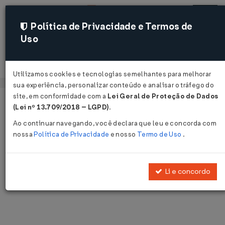
Política de Privacidade e Termos de
Uso
Acessar
Utilizamos cookies e tecnologias semelhantes para melhorar
sua experiência, personalizar conteúdo e analisar o tráfego do
site, em conformidade com a
Lei Geral de Proteção de Dados
Página Inicial
Notícias
Voltar
(Lei nº 13.709/2018 – LGPD)
.
Ao continuar navegando, você declara que leu e concorda com
Notícias
nossa
Política de Privacidade
e nosso
Termo de Uso
.
Disponibilizamos as últimas notícias e destaques publicadas pelo
LegisWeb.
Li e concordo