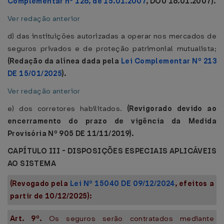
Complementar nº 126, de 15.01.2007
, DOU 16.01.2007).
Ver redação anterior
d) das instituições autorizadas a operar nos mercados de
seguros privados e de proteção patrimonial mutualista;
(Redação da alínea dada pela
Lei Complementar Nº 213
DE 15/01/2025
).
Ver redação anterior
e) dos corretores habilitados.
(Revigorado devido ao
encerramento do prazo de vigência da Medida
Provisória Nº 905 DE 11/11/2019).
CAPÍTULO III - DISPOSIÇÕES ESPECIAIS APLICÁVEIS
AO SISTEMA
(Revogado pela
Lei Nº 15040 DE 09/12/2024
, efeitos a
partir de 10/12/2025):
Art. 9º.
Os seguros serão contratados mediante