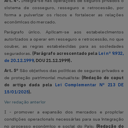
Art. 4º.
Integra-se nas operações de seguros privados o
sistema de cosseguro, resseguro e retrocessão, por
forma a pulverizar os riscos e fortalecer as relações
econômicas do mercado.
Parágrafo único. Aplicam-se aos estabelecimentos
autorizados a operar em resseguro e retrocessão, no que
couber, as regras estabelecidas para as sociedades
seguradoras.
(Parágrafo acrescentado pela
Lei nº 9.932,
de 20.12.1999
, DOU 21.12.1999).
Art. 5º
São objetivos das políticas de seguros privados e
de proteção patrimonial mutualista:
(Redação do caput
do artigo dada pela
Lei Complementar Nº 213 DE
15/01/2025
).
Ver redação anterior
I - promover a expansão dos mercados e propiciar
condições operacionais necessárias para sua integração
no processo econômico e social do País;
(Redação do