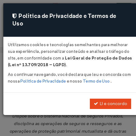
Política de Privacidade e Termos de
Uso
Acessar
Utilizamos cookies e tecnologias semelhantes para melhorar
sua experiência, personalizar conteúdo e analisar o tráfego do
site, em conformidade com a
Lei Geral de Proteção de Dados
Página Inicial
Legislações
Legislação Federal
Voltar
(Lei nº 13.709/2018 – LGPD)
.
Ao continuar navegando, você declara que leu e concorda com
Decreto-Lei Nº 73 DE 21/11/1966
nossa
Política de Privacidade
e nosso
Termo de Uso
.
Publicado no DOU em 21 nov 1966
Compartilhar:
Li e concordo
Dispõe sobre o Sistema Nacional de Seguros Privados,
disciplina as operações de seguros e resseguros e as
operações de proteção patrimonial mutualista e dá outras