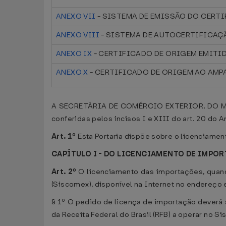
ANEXO VII
- SISTEMA DE EMISSÃO DO CERTI
ANEXO VIII
- SISTEMA DE AUTOCERTIFICAÇÃ
ANEXO IX
- CERTIFICADO DE ORIGEM EMITI
ANEXO X
- CERTIFICADO DE ORIGEM AO AMP
A SECRETÁRIA DE COMÉRCIO EXTERIOR, DO MI
conferidas pelos incisos I e XIII do art. 20 do 
Art. 1º
Esta Portaria dispõe sobre o licenciame
CAPÍTULO I - DO LICENCIAMENTO DE IMPO
Art. 2º
O licenciamento das importações, quand
(Siscomex), disponível na Internet no endereço 
§ 1º O pedido de licença de importação deverá s
da Receita Federal do Brasil (RFB) a operar no S