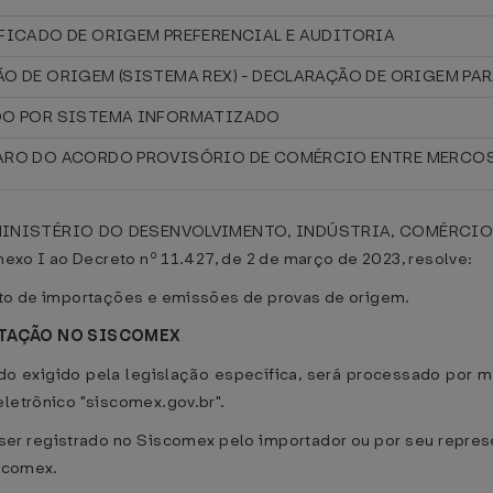
FICADO DE ORIGEM PREFERENCIAL E AUDITORIA
O DE ORIGEM (SISTEMA REX) - DECLARAÇÃO DE ORIGEM PAR
DO POR SISTEMA INFORMATIZADO
ARO DO ACORDO PROVISÓRIO DE COMÉRCIO ENTRE MERCOS
NISTÉRIO DO DESENVOLVIMENTO, INDÚSTRIA, COMÉRCIO E S
Anexo I ao Decreto nº 11.427, de 2 de março de 2023, resolve:
nto de importações e emissões de provas de origem.
RTAÇÃO NO SISCOMEX
o exigido pela legislação específica, será processado por 
eletrônico "siscomex.gov.br".
er registrado no Siscomex pelo importador ou por seu represe
iscomex.