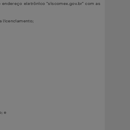
o endereço eletrônico "siscomex.gov.br" com as
a licenciamento;
o; e