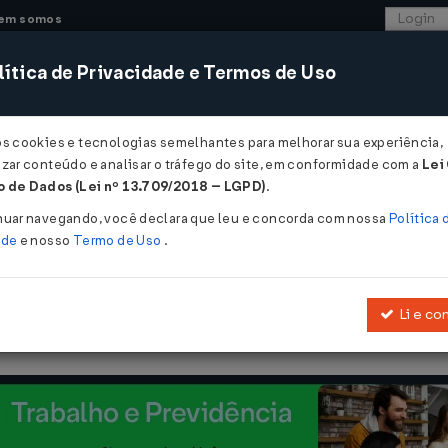
em somos
ítica de Privacidade e Termos de Uso
CONSULTORIA
SISTEMAS
COMÉRCIO EXTER
os cookies e tecnologias semelhantes para melhorar sua experiência,
zar conteúdo e analisar o tráfego do site, em conformidade com a
Lei
 de Dados (Lei nº 13.709/2018 – LGPD)
.
/07/2023
nuar navegando, você declara que leu e concorda com nossa
Política 
ade
e nosso
Termo de Uso
.
Li e co
 sobre o licenciamento de importações e Emissões de Provas de 