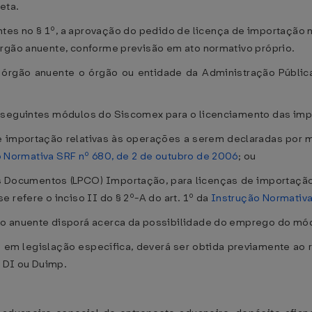
eta.
tes no § 1º, a aprovação do pedido de licença de importação 
órgão anuente, conforme previsão em ato normativo próprio.
o órgão anuente o órgão ou entidade da Administração Públic
 seguintes módulos do Siscomex para o licenciamento das im
e importação relativas às operações a serem declaradas por 
 Normativa SRF nº 680, de 2 de outubro de 2006
; ou
os Documentos (LPCO) Importação, para licenças de importaçã
 refere o inciso II do § 2º-A do art. 1º da
Instrução Normativa
ão anuente disporá acerca da possibilidade do emprego do m
 em legislação específica, deverá ser obtida previamente ao 
 DI ou Duimp.