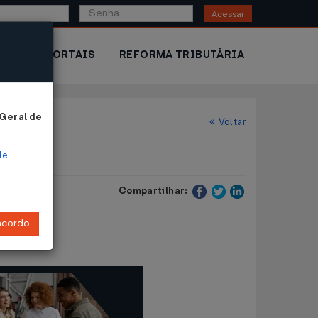
Acessar
IOR
PORTAIS
REFORMA TRIBUTÁRIA
 Geral de
Voltar
de
Compartilhar:
ncordo
Origem.