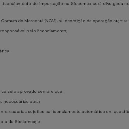
a licenciamento de importação no Siscomex será divulgada n
a Comum do Mercosul (NCM), ou descrição da operação sujeita 
 responsável pelo licenciamento;
ática.
tica será aprovado sempre que:
is necessárias para:
 mercadorias sujeitas ao licenciamento automático em questã
 meio do Siscomex; e