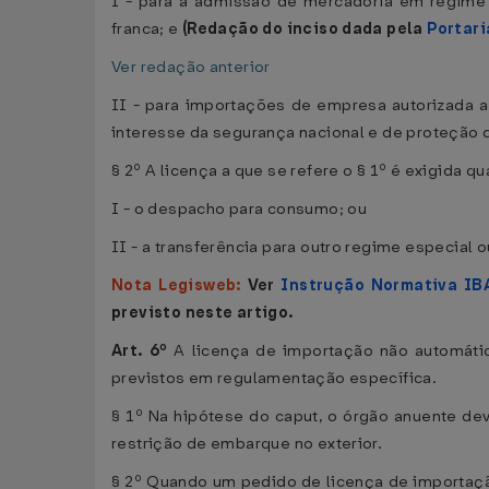
I - para a admissão de mercadoria em regime a
franca; e
(Redação do inciso dada pela
Portari
Ver redação anterior
II - para importações de empresa autorizada a
interesse da segurança nacional e de proteção 
§ 2º A licença a que se refere o § 1º é exigida q
I - o despacho para consumo; ou
II - a transferência para outro regime especial
Nota Legisweb:
Ver
Instrução Normativa IB
previsto neste artigo.
Art. 6º
A licença de importação não automáti
previstos em regulamentação específica.
§ 1º Na hipótese do caput, o órgão anuente dev
restrição de embarque no exterior.
§ 2º Quando um pedido de licença de importaçã