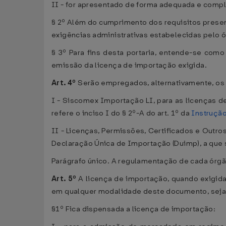
II - for apresentado de forma adequada e compl
§ 2º Além do cumprimento dos requisitos presen
exigências administrativas estabelecidas pelo 
§ 3º Para fins desta portaria, entende-se com
emissão da licença de importação exigida.
Art. 4º
Serão empregados, alternativamente, os
I - Siscomex Importação LI, para as licenças d
refere o inciso I do § 2º-A do art. 1º da
Instrução
II - Licenças, Permissões, Certificados e Outr
Declaração Única de Importação (Duimp), a que se
Parágrafo único. A regulamentação de cada órg
Art. 5º
A licença de importação, quando exigida
em qualquer modalidade deste documento, seja
§1º Fica dispensada a licença de importação: