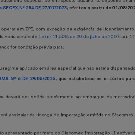
duaneiro especial de entreposto aduaneiro, depósito afianç
a SECEX Nº 254 DE 27/07/2023
, efeitos a partir de 01/08/202
 operar em ZPE, com exceção de exigência de licenciamento 
do meio ambiente (
Lei nº 11.508, de 20 de julho de 2007
, art. 12
uando for condição prévia para:
 ou regime aplicado em área especial que não esteja dispensad
AMA Nº 6 DE 29/05/2025
, que estabelece os critérios pa
ca deverá ser obtida previamente ao embarque da mercador
erá assinalar na licença de importação emitida no Siscomex 
o apresentado por meio do Siscomex Importação LI estiver s