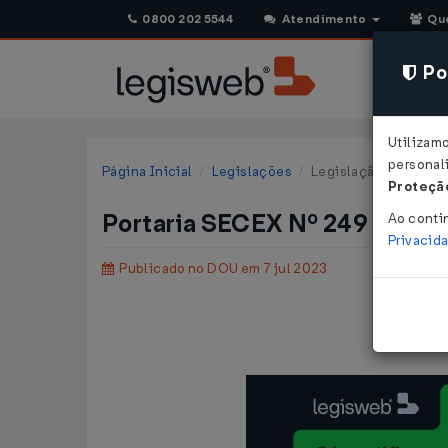
0800 202 5544
Atendimento
Qu
Pol
Utilizam
personali
Página Inicial
Legislações
Legislação Federal
Proteção
Portaria SECEX Nº 249 DE 04
Ao conti
Privacid
Publicado no DOU em 7 jul 2023
Dispõe