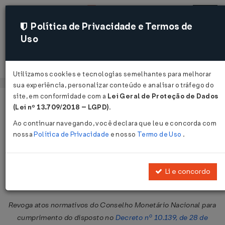
Política de Privacidade e Termos de
Uso
Acessar
Utilizamos cookies e tecnologias semelhantes para melhorar
sua experiência, personalizar conteúdo e analisar o tráfego do
site, em conformidade com a
Lei Geral de Proteção de Dados
Página Inicial
Legislações
Legislação Federal
Voltar
(Lei nº 13.709/2018 – LGPD)
.
Ao continuar navegando, você declara que leu e concorda com
Resolução CMN Nº 4999 DE
nossa
Política de Privacidade
e nosso
Termo de Uso
.
24/03/2022
Publicado no DOU em 28 mar 2022
Li e concordo
Compartilhar:
Revoga atos normativos do Conselho Monetário Nacional para
cumprimento do disposto no
Decreto nº 10.139, de 28 de