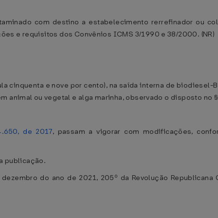
ntaminado com destino a estabelecimento rerrefinador ou col
ões e requisitos dos Convênios ICMS 3/1990 e 38/2000. (NR)
gula cinquenta e nove por cento), na saída interna de biodiesel-
m animal ou vegetal e alga marinha, observado o disposto no § 
4.650, de 2017
, passam a vigorar com modificações, confo
ua publicação.
e dezembro do ano de 2021, 205º da Revolução Republicana 