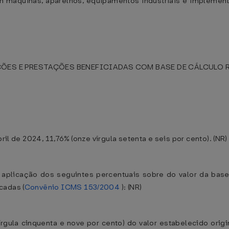
m máquinas, aparelhos, equipamentos industriais e implement
ÕES E PRESTAÇÕES BENEFICIADAS COM BASE DE CÁLCULO 
ril de 2024, 11,76% (onze vírgula setenta e seis por cento). (NR)
a aplicação dos seguintes percentuais sobre do valor da bas
cadas (
Convênio ICMS 153/2004
): (NR)
vírgula cinquenta e nove por cento) do valor estabelecido or