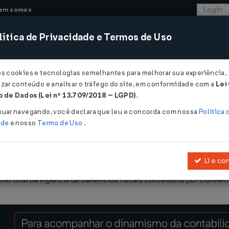
em somos
ítica de Privacidade e Termos de Uso
CONSULTORIA
SISTEMAS
COMÉRCIO EXTER
os cookies e tecnologias semelhantes para melhorar sua experiência,
zar conteúdo e analisar o tráfego do site, em conformidade com a
Lei
 - Pernambuco
 de Dados (Lei nº 13.709/2018 – LGPD)
.
021
nuar navegando, você declara que leu e concorda com nossa
Política 
ade
e nosso
Termo de Uso
.
Li e co
017
, que regulamenta a
Lei nº 15.730, de 17 de março de 2016
, que d
rmo final de vigência de benefícios fiscais concedidos por Convêni