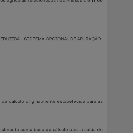
os agrícolas relacionados nos Anexos I e II do
REDUZIDA - SISTEMA OPCIONAL DE APURAÇÃO
e de cálculo originalmente estabelecida para as
iginalmente como base de cálculo para a saída de