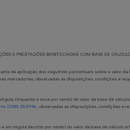
ÕES E PRESTAÇÕES BENEFICIADAS COM BASE DE CÁLCULO
ultante da aplicação dos seguintes percentuais sobre o valor da
ras mercadorias, observadas as disposições, condições e req
 vírgula cinquenta e nove por cento) do valor da base de cálcul
nio ICMS 33/1996
, observadas as disposições, condições e re
a e um vírgula dezoito por cento) do valor da base de cálculo o