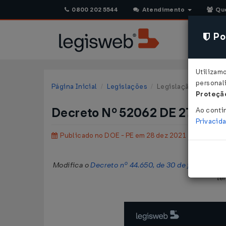
0800 202 5544
Atendimento
Qu
Pol
Utilizam
personali
Página Inicial
Legislações
Legislação Estadual
Proteção
Decreto Nº 52062 DE 27/12/2
Ao conti
Privacid
Publicado no DOE - PE em 28 dez 2021
Modifica o
Decreto nº 44.650, de 30 de junho de 2
te