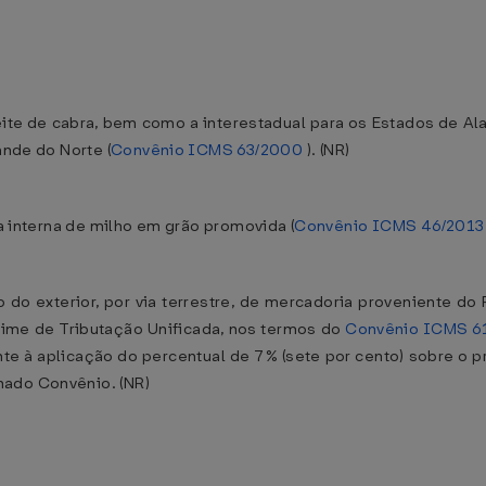
 leite de cabra, bem como a interestadual para os Estados de Ala
ande do Norte (
Convênio ICMS 63/2000
). (NR)
da interna de milho em grão promovida (
Convênio ICMS 46/2013
o do exterior, por via terrestre, de mercadoria proveniente do
gime de Tributação Unificada, nos termos do
Convênio ICMS 6
lente à aplicação do percentual de 7% (sete por cento) sobre o
nado Convênio. (NR)