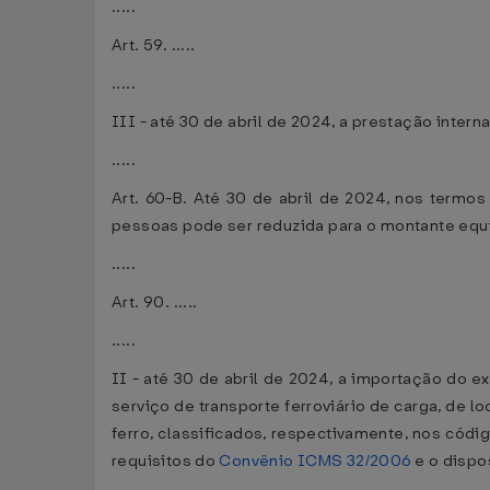
.....
Art. 59. .....
.....
III - até 30 de abril de 2024, a prestação inte
.....
Art. 60-B. Até 30 de abril de 2024, nos termos
pessoas pode ser reduzida para o montante equiva
.....
Art. 90. .....
.....
II - até 30 de abril de 2024, a importação do e
serviço de transporte ferroviário de carga, de lo
ferro, classificados, respectivamente, nos cód
requisitos do
Convênio ICMS 32/2006
e o dispos