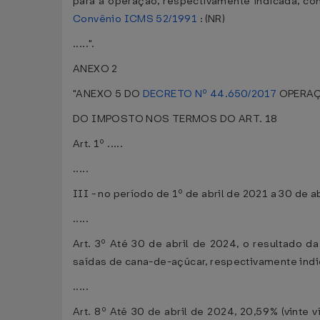
para a operação, respectivamente indicada, co
Convênio ICMS 52/1991
: (NR)
.....".
ANEXO 2
"ANEXO 5 DO
DECRETO Nº 44.650/2017
OPERAÇ
DO IMPOSTO NOS TERMOS DO ART. 18
Art. 1º .....
.....
III - no período de 1º de abril de 2021 a 30 de ab
.....
Art. 3º Até 30 de abril de 2024, o resultado d
saídas de cana-de-açúcar, respectivamente indi
.....
Art. 8º Até 30 de abril de 2024, 20,59% (vinte 