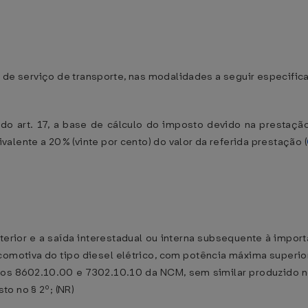
rna de serviço de transporte, nas modalidades a seguir especif
 do art. 17, a base de cálculo do imposto devido na prestação
lente a 20% (vinte por cento) do valor da referida prestação (
xterior e a saída interestadual ou interna subsequente à imp
comotiva do tipo diesel elétrico, com potência máxima superior 
igos 8602.10.00 e 7302.10.10 da NCM, sem similar produzido 
to no § 2º; (NR)