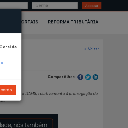
Acessar
IOR
PORTAIS
REFORMA TRIBUTÁRIA
 Geral de
Voltar
de
Compartilhar:
ncordo
ispõe sobre o ICMS, relativamente à prorrogação do
os.