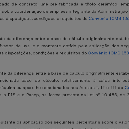
ricado de concreto, laje pré-fabricada e tijolo cerâmico, e
a sob a coordenação de empresa integrante da Administração 
 as disposições, condições e requisitos do
Convênio ICMS 13
ante da diferença entre a base de cálculo originalmente esta
rivados de uva, e o montante obtido pela aplicação dos segu
as disposições, condições e requisitos do
Convênio ICMS 15
tante da diferença entre a base de cálculo originalmente est
ncionada base de cálculo, relativamente à saída interes
máquina ou aparelho relacionados nos Anexos I, II e III do
C
 o PIS e o Pasep, na forma prevista na Lei nº 10.485, de
esultante da aplicação dos seguintes percentuais sobre o valo