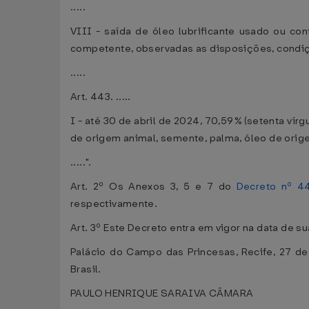
.....
VIII - saída de óleo lubrificante usado ou co
competente, observadas as disposições, condiç
.....
Art. 443. .....
I - até 30 de abril de 2024, 70,59% (setenta vír
de origem animal, semente, palma, óleo de orige
.....".
Art. 2º Os Anexos 3, 5 e 7 do
Decreto nº 4
respectivamente.
Art. 3º Este Decreto entra em vigor na data de s
Palácio do Campo das Princesas, Recife, 27 d
Brasil.
PAULO HENRIQUE SARAIVA CÂMARA