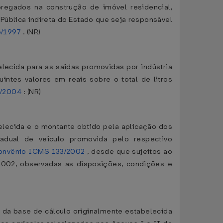
mpregados na construção de imóvel residencial,
Pública indireta do Estado que seja responsável
6/1997
. (NR)
belecida para as saídas promovidas por indústria
intes valores em reais sobre o total de litros
3/2004
: (NR)
abelecida e o montante obtido pela aplicação dos
tadual de veículo promovida pelo respectivo
onvênio ICMS 133/2002
, desde que sujeitos ao
 2002, observadas as disposições, condições e
r da base de cálculo originalmente estabelecida