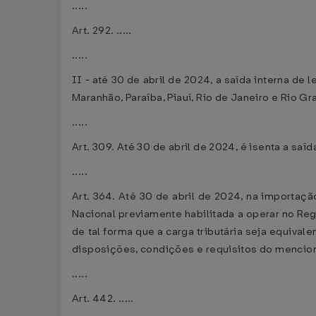
.....
Art. 292. .....
.....
II - até 30 de abril de 2024, a saída interna de
Maranhão, Paraíba, Piauí, Rio de Janeiro e Rio Gr
.....
Art. 309. Até 30 de abril de 2024, é isenta a saí
.....
Art. 364. Até 30 de abril de 2024, na importaçã
Nacional previamente habilitada a operar no Re
de tal forma que a carga tributária seja equiva
disposições, condições e requisitos do mencio
.....
Art. 442. .....