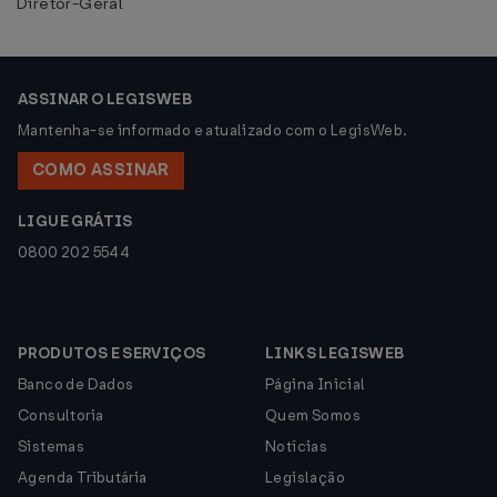
Diretor-Geral
ASSINAR O LEGISWEB
Mantenha-se informado e atualizado com o LegisWeb.
COMO ASSINAR
LIGUE GRÁTIS
0800 202 5544
PRODUTOS E SERVIÇOS
LINKS LEGISWEB
Banco de Dados
Página Inicial
Consultoria
Quem Somos
Sistemas
Notícias
Agenda Tributária
Legislação