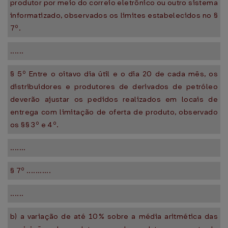
produtor por meio do correio eletrônico ou outro sistema
informatizado, observados os limites estabelecidos no §
7º.
......
§ 5º Entre o oitavo dia útil e o dia 20 de cada mês, os
distribuidores e produtores de derivados de petróleo
deverão ajustar os pedidos realizados em locais de
entrega com limitação de oferta de produto, observado
os §§ 3º e 4º.
.......
§ 7º ...........
......
b) a variação de até 10% sobre a média aritmética das