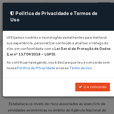
Política de Privacidade e Termos de
Uso
Acessar
Utilizamos cookies e tecnologias semelhantes para melhorar
sua experiência, personalizar conteúdo e analisar o tráfego do
site, em conformidade com a
Lei Geral de Proteção de Dados
Página Inicial
Legislações
Legislação Federal
Voltar
(Lei nº 13.709/2018 – LGPD)
.
Ao continuar navegando, você declara que leu e concorda com
Resolução ANP Nº 839 DE
nossa
Política de Privacidade
e nosso
Termo de Uso
.
01/03/2021
Publicado no DOU em 2 mar 2021
Li e concordo
Compartilhar:
Estabelece os níveis de risco associados ao exercício de
atividades econômicas no âmbito da Agência Nacional do