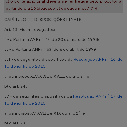
c) o corte adicional deverá ser entregue pelo produtor a
partir do dia 16 (dezesseis) de cada mês." (NR)
CAPÍTULO III DISPOSIÇÕES FINAIS
Art. 13. Ficam revogados:
I - a Portaria ANP nº 72, de 20 de maio de 1998;
II - a Portaria ANP nº 63, de 8 de abril de 1999;
III - os seguintes dispositivos da
Resolução ANP nº 16, de
10 de junho de 2010
:
a) os incisos XIV, XVII e XVIII do art. 2º; e
b) o art. 24;
IV - os seguintes dispositivos da
Resolução ANP nº 17, de
10 de junho de 2010
:
a) os incisos XV, XVIII e XIX do art. 2º; e
b) o art. 23;