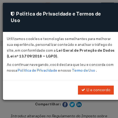
Política de Privacidade e Termos de
Uso
Acessar
Utilizamos cookies e tecnologias semelhantes para melhorar
sua experiência, personalizar conteúdo e analisar o tráfego do
site, em conformidade com a
Lei Geral de Proteção de Dados
Página Inicial
Legislações
Legislação Estadual - São Paulo
(Lei nº 13.709/2018 – LGPD)
.
Ao continuar navegando, você declara que leu e concorda com
Voltar
nossa
Política de Privacidade
e nosso
Termo de Uso
.
Decreto Nº 65254 DE 14/10/2020
Li e concordo
Publicado no DOE - SP em 16 out 2020
Compartilhar:
Introduz alterações no Regulamento do Imposto sobre