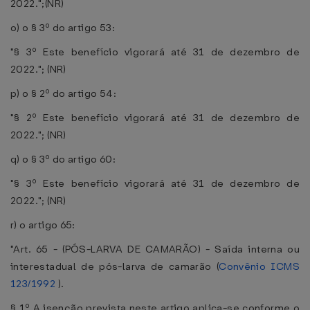
2022.";(NR)
o) o § 3º do artigo 53:
"§ 3º Este benefício vigorará até 31 de dezembro de
2022."; (NR)
p) o § 2º do artigo 54:
"§ 2º Este benefício vigorará até 31 de dezembro de
2022."; (NR)
q) o § 3º do artigo 60:
"§ 3º Este benefício vigorará até 31 de dezembro de
2022."; (NR)
r) o artigo 65:
"Art. 65 - (PÓS-LARVA DE CAMARÃO) - Saída interna ou
interestadual de pós-larva de camarão (
Convênio ICMS
123/1992
).
§ 1º A isenção prevista neste artigo aplica-se conforme o