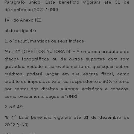
Parágrafo único. Este benefício vigorará até 31 de
dezembro de 2022."; (NR)
IV - do Anexo III:
a) do artigo 4º:
1. o "caput", mantidos os seus incisos:
"Art. 4º (DIREITOS AUTORAIS) - A empresa produtora de
discos fonográficos ou de outros suportes com som
gravados, vedado o aproveitamento de quaisquer outros
créditos, poderá lançar em sua escrita fiscal, como
crédito do imposto, o valor correspondente a 80% (oitenta
por cento) dos direitos autorais, artísticos e conexos,
comprovadamente pagos a: "; (NR)
2. o § 4º:
"§ 4º Este benefício vigorará até 31 de dezembro de
2022."; (NR)