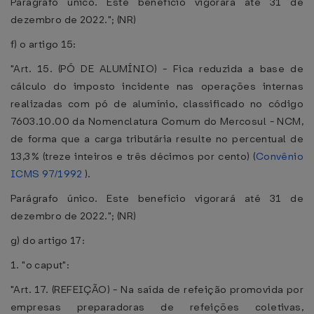
Parágrafo único. Este benefício vigorará até 31 de
dezembro de 2022."; (NR)
f) o artigo 15:
"Art. 15. (PÓ DE ALUMÍNIO) - Fica reduzida a base de
cálculo do imposto incidente nas operações internas
realizadas com pó de alumínio, classificado no código
7603.10.00 da Nomenclatura Comum do Mercosul - NCM,
de forma que a carga tributária resulte no percentual de
13,3% (treze inteiros e três décimos por cento) (
Convênio
ICMS 97/1992
).
Parágrafo único. Este benefício vigorará até 31 de
dezembro de 2022."; (NR)
g) do artigo 17:
1. "o caput":
"Art. 17. (REFEIÇÃO) - Na saída de refeição promovida por
empresas preparadoras de refeições coletivas,