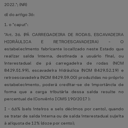
2022."; (NR)
d) do artigo 36:
1. o "caput":
"Art. 36. (PÁ CARREGADEIRA DE RODAS, ESCAVADEIRA
HIDRÁULICA E RETROESCAVADEIRA) - O
estabelecimento fabricante localizado neste Estado que
realizar saída interna, destinada a usuário final, ou
interestadual de pá carregadeira de rodas (NCM
8429.51.99), escavadeira hidráulica (NCM 8429.52.19) e
retroescavadeira (NCM 8429.59.00) produzidas no próprio
estabelecimento, poderá creditar-se de importância de
forma que a carga tributária dessa saída resulte no
percentual de (Convênio ICMS 190/2017 ):
I - 6,6% (seis inteiros e seis décimos por cento), quando
se tratar de saída interna ou de saída interestadual sujeita
à alíquota de 12% (doze por cento);