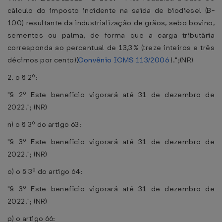
cálculo do imposto incidente na saída de biodiesel (B-
100) resultante da industrialização de grãos, sebo bovino,
sementes ou palma, de forma que a carga tributária
corresponda ao percentual de 13,3% (treze inteiros e três
décimos por cento)(
Convênio ICMS 113/2006
).";(NR)
2. o § 2º:
"§ 2º Este benefício vigorará até 31 de dezembro de
2022."; (NR)
n) o § 3º do artigo 63:
"§ 3º Este benefício vigorará até 31 de dezembro de
2022."; (NR)
o) o § 3º do artigo 64:
"§ 3º Este benefício vigorará até 31 de dezembro de
2022."; (NR)
p) o artigo 66: