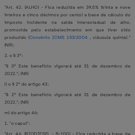
"Art. 42. (ALHO) - Fica reduzida em 39,5% (trinta e nove
inteiros e cinco décimos por cento) a base de cálculo do
imposto incidente na saída interestadual de alho,
promovida pelo estabelecimento em que tiver sido
produzido (
Convênio ICMS 153/2004
, cláusula quinta)."
(NR);
2. o § 3º:
"§ 3º Este benefício vigorará até 31 de dezembro de
2022."; (NR)
l) o § 2º do artigo 43:
"§ 2º Este benefício vigorará até 31 de dezembro de
2022."; (NR)
m) do artigo 46:
1. "o caput":
"Art. 46. (BIODIESEL - B-100) - Fica reduzida a base de