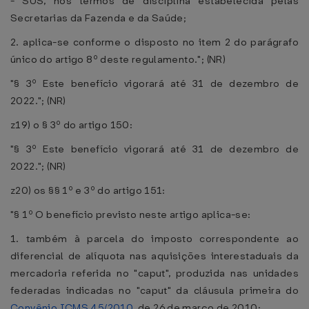
- SUS, nos termos de disciplina estabelecida pelas
Secretarias da Fazenda e da Saúde;
2. aplica-se conforme o disposto no item 2 do parágrafo
único do artigo 8º deste regulamento."; (NR)
"§ 3º Este benefício vigorará até 31 de dezembro de
2022."; (NR)
z19) o § 3º do artigo 150:
"§ 3º Este benefício vigorará até 31 de dezembro de
2022."; (NR)
z20) os §§ 1º e 3º do artigo 151:
"§ 1º O benefício previsto neste artigo aplica-se:
1. também à parcela do imposto correspondente ao
diferencial de alíquota nas aquisições interestaduais da
mercadoria referida no "caput", produzida nas unidades
federadas indicadas no "caput" da cláusula primeira do
Convênio ICMS 45/2010
, de 26 de março de 2010;