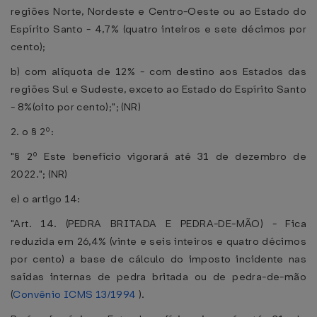
regiões Norte, Nordeste e Centro-Oeste ou ao Estado do
Espírito Santo - 4,7% (quatro inteiros e sete décimos por
cento);
b) com alíquota de 12% - com destino aos Estados das
regiões Sul e Sudeste, exceto ao Estado do Espírito Santo
- 8%(oito por cento);"; (NR)
2. o § 2º:
"§ 2º Este benefício vigorará até 31 de dezembro de
2022."; (NR)
e) o artigo 14:
"Art. 14. (PEDRA BRITADA E PEDRA-DE-MÃO) - Fica
reduzida em 26,4% (vinte e seis inteiros e quatro décimos
por cento) a base de cálculo do imposto incidente nas
saídas internas de pedra britada ou de pedra-de-mão
(
Convênio ICMS 13/1994
).