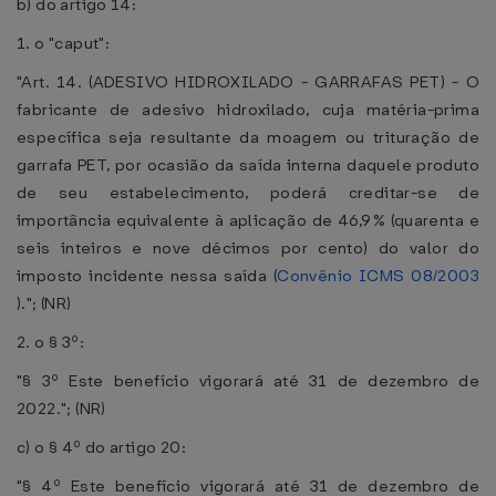
b) do artigo 14:
1. o "caput":
"Art. 14. (ADESIVO HIDROXILADO - GARRAFAS PET) - O
fabricante de adesivo hidroxilado, cuja matéria-prima
específica seja resultante da moagem ou trituração de
garrafa PET, por ocasião da saída interna daquele produto
de seu estabelecimento, poderá creditar-se de
importância equivalente à aplicação de 46,9% (quarenta e
seis inteiros e nove décimos por cento) do valor do
imposto incidente nessa saída (
Convênio ICMS 08/2003
)."; (NR)
2. o § 3º:
"§ 3º Este benefício vigorará até 31 de dezembro de
2022."; (NR)
c) o § 4º do artigo 20:
"§ 4º Este benefício vigorará até 31 de dezembro de