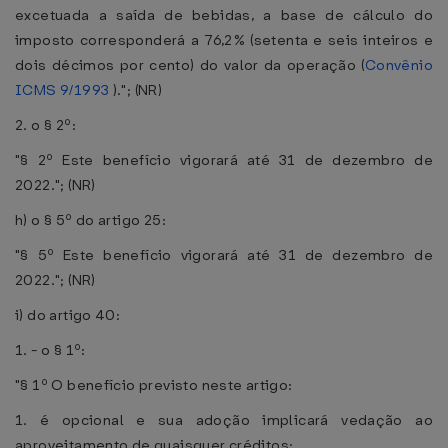
excetuada a saída de bebidas, a base de cálculo do
imposto corresponderá a 76,2% (setenta e seis inteiros e
dois décimos por cento) do valor da operação (
Convênio
ICMS 9/1993
)."; (NR)
2. o § 2º:
"§ 2º Este benefício vigorará até 31 de dezembro de
2022."; (NR)
h) o § 5º do artigo 25:
"§ 5º Este benefício vigorará até 31 de dezembro de
2022."; (NR)
i) do artigo 40:
1. - o § 1º:
"§ 1º O benefício previsto neste artigo:
1. é opcional e sua adoção implicará vedação ao
aproveitamento de quaisquer créditos;