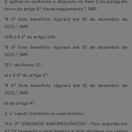
2. aplica-se conforme o disposto no item 2 do parágrafo
único do artigo 8º deste regulamento."; (NR)
"§ 3º Este benefício vigorará até 31 de dezembro de
2022."; (NR)
z23) o § 6º do artigo 164:
"§ 6º Este benefício vigorará até 31 de dezembro de
2022."; (NR)
III - do Anexo II:
a) o § 4º do artigo 1º:
"§ 4º Este benefício vigorará até 31 de dezembro de
2022."; (NR)
b) do artigo 9º:
1. o "caput", mantidos os seus incisos:
"Art. 9º (INSUMOS AGROPECUÁRIOS) - Fica reduzida em
47,2% (quarenta e sete inteiros e dois décimos por cento)