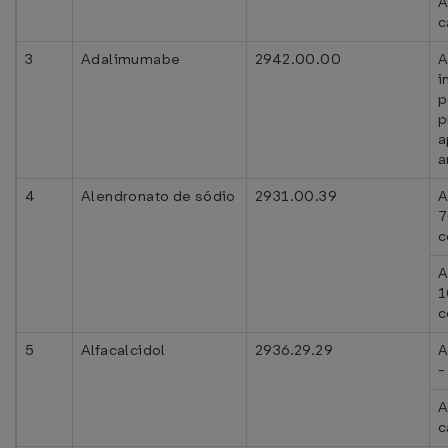
A
c
3
Adalimumabe
2942.00.00
i
p
a
a
4
Alendronato de sódio
2931.00.39
A
c
A
c
5
Alfacalcidol
2936.29.29
A
-
A
c