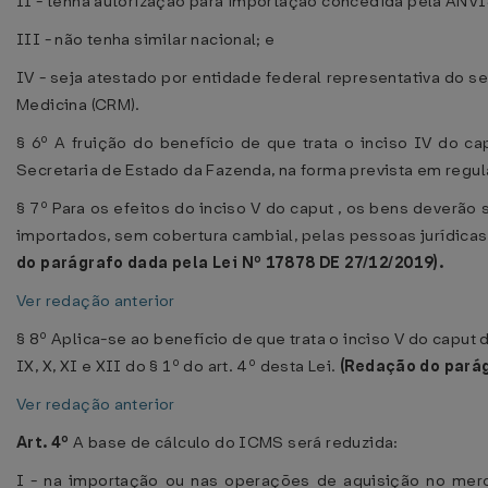
II - tenha autorização para importação concedida pela ANV
III - não tenha similar nacional; e
IV - seja atestado por entidade federal representativa do
Medicina (CRM).
§ 6º A fruição do benefício de que trata o inciso IV do ca
Secretaria de Estado da Fazenda, na forma prevista em regu
§ 7º Para os efeitos do inciso V do caput , os bens deverão
importados, sem cobertura cambial, pelas pessoas jurídicas d
do parágrafo dada pela Lei Nº 17878 DE 27/12/2019).
Ver redação anterior
§ 8º Aplica-se ao benefício de que trata o inciso V do caput de
IX, X, XI e XII do § 1º do art. 4º desta Lei.
(Redação do pará
Ver redação anterior
Art. 4º
A base de cálculo do ICMS será reduzida:
I - na importação ou nas operações de aquisição no mer