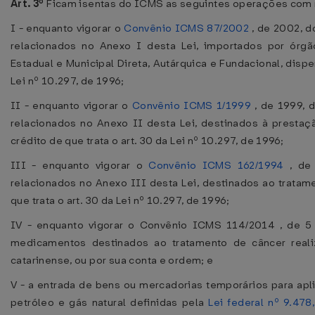
Art. 3º
Ficam isentas do ICMS as seguintes operações com m
I - enquanto vigorar o
Convênio ICMS 87/2002
, de 2002, 
relacionados no Anexo I desta Lei, importados por órgã
Estadual e Municipal Direta, Autárquica e Fundacional, dispe
Lei nº 10.297, de 1996;
II - enquanto vigorar o
Convênio ICMS 1/1999
, de 1999, 
relacionados no Anexo II desta Lei, destinados à presta
crédito de que trata o art. 30 da Lei nº 10.297, de 1996;
III - enquanto vigorar o
Convênio ICMS 162/1994
, de 
relacionados no Anexo III desta Lei, destinados ao tratam
que trata o art. 30 da Lei nº 10.297, de 1996;
IV - enquanto vigorar o Convênio ICMS 114/2014 , de 
medicamentos destinados ao tratamento de câncer realiz
catarinense, ou por sua conta e ordem; e
V - a entrada de bens ou mercadorias temporários para ap
petróleo e gás natural definidas pela
Lei federal nº 9.47