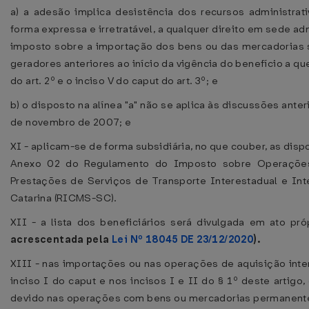
a) a adesão implica desistência dos recursos administrat
forma expressa e irretratável, a qualquer direito em sede adm
imposto sobre a importação dos bens ou das mercadorias s
geradores anteriores ao início da vigência do benefício a que
do art. 2º e o inciso V do caput do art. 3º; e
b) o disposto na alínea "a" não se aplica às discussões ante
de novembro de 2007; e
XI - aplicam-se de forma subsidiária, no que couber, as dis
Anexo 02 do Regulamento do Imposto sobre Operações 
Prestações de Serviços de Transporte Interestadual e In
Catarina (RICMS-SC).
XII - a lista dos beneficiários será divulgada em ato pr
acrescentada pela
Lei Nº 18045 DE 23/12/2020
).
XIII - nas importações ou nas operações de aquisição inte
inciso I do caput e nos incisos I e II do § 1º deste artig
devido nas operações com bens ou mercadorias permanente