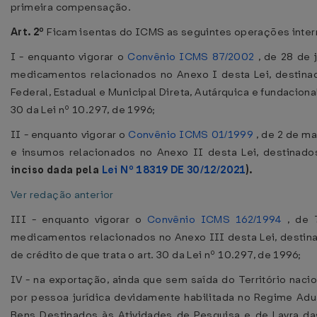
primeira compensação.
Art. 2º
Ficam isentas do ICMS as seguintes operações intern
I - enquanto vigorar o
Convênio ICMS 87/2002
, de 28 de 
medicamentos relacionados no Anexo I desta Lei, destina
Federal, Estadual e Municipal Direta, Autárquica e fundaciona
30 da Lei nº 10.297, de 1996;
II - enquanto vigorar o
Convênio ICMS 01/1999
, de 2 de m
e insumos relacionados no Anexo II desta Lei, destinad
inciso dada pela
Lei Nº 18319 DE 30/12/2021
).
Ver redação anterior
III - enquanto vigorar o
Convênio ICMS 162/1994
, de 
medicamentos relacionados no Anexo III desta Lei, destin
de crédito de que trata o art. 30 da Lei nº 10.297, de 1996;
IV - na exportação, ainda que sem saída do Território naci
por pessoa jurídica devidamente habilitada no Regime Ad
Bens Destinados às Atividades de Pesquisa e de Lavra da