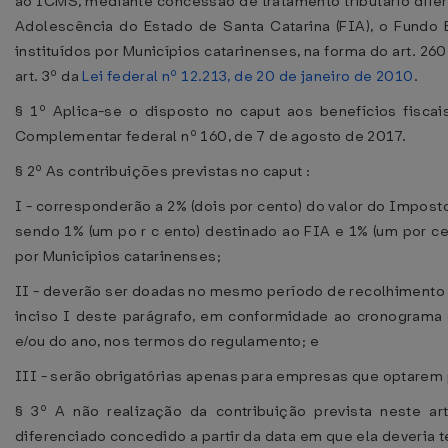
ao ICMS, mediante concessão de tratamento tributário difere
Adolescência do Estado de Santa Catarina (FIA), o Fundo 
instituídos por Municípios catarinenses, na forma do art. 26
art. 3º da
Lei federal nº 12.213, de 20 de janeiro de 2010
.
§ 1º Aplica-se o disposto no caput aos benefícios fiscai
Complementar federal nº 160, de 7 de agosto de 2017.
§ 2º As contribuições previstas no caput :
I - corresponderão a 2% (dois por cento) do valor do Impost
sendo 1% (um po r c ento) destinado ao FIA e 1% (um por ce
por Municípios catarinenses;
II - deverão ser doadas no mesmo período de recolhimento d
inciso I deste parágrafo, em conformidade ao cronograma 
e/ou do ano, nos termos do regulamento; e
III - serão obrigatórias apenas para empresas que optarem 
§ 3º A não realização da contribuição prevista neste ar
diferenciado concedido a partir da data em que ela deveria te