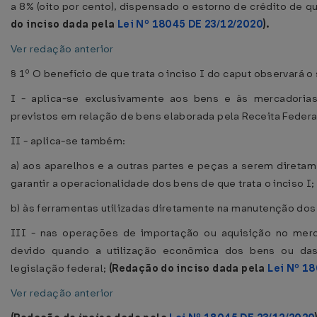
a 8% (oito por cento), dispensado o estorno de crédito de que
do inciso dada pela
Lei Nº 18045 DE 23/12/2020
).
Ver redação anterior
§ 1º O benefício de que trata o inciso I do caput observará o
I - aplica-se exclusivamente aos bens e às mercadoria
previstos em relação de bens elaborada pela Receita Federa
II - aplica-se também:
a) aos aparelhos e a outras partes e peças a serem direta
garantir a operacionalidade dos bens de que trata o inciso I;
b) às ferramentas utilizadas diretamente na manutenção dos b
III - nas operações de importação ou aquisição no merca
devido quando a utilização econômica dos bens ou das
legislação federal;
(Redação do inciso dada pela
Lei Nº 1
Ver redação anterior