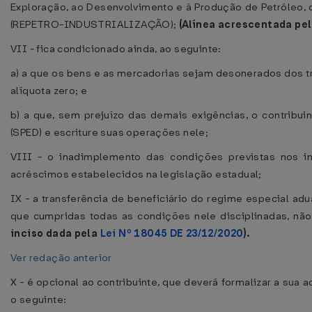
Exploração, ao Desenvolvimento e à Produção de Petróleo, 
(REPETRO-INDUSTRIALIZAÇÃO);
(Alínea acrescentada pe
VII - fica condicionado ainda, ao seguinte:
a) a que os bens e as mercadorias sejam desonerados dos t
alíquota zero; e
b) a que, sem prejuízo das demais exigências, o contribuint
(SPED) e escriture suas operações nele;
VIII - o inadimplemento das condições previstas nos in
acréscimos estabelecidos na legislação estadual;
IX - a transferência de beneficiário do regime especial adua
que cumpridas todas as condições nele disciplinadas, não
inciso dada pela
Lei Nº 18045 DE 23/12/2020
).
Ver redação anterior
X - é opcional ao contribuinte, que deverá formalizar a sua
o seguinte: