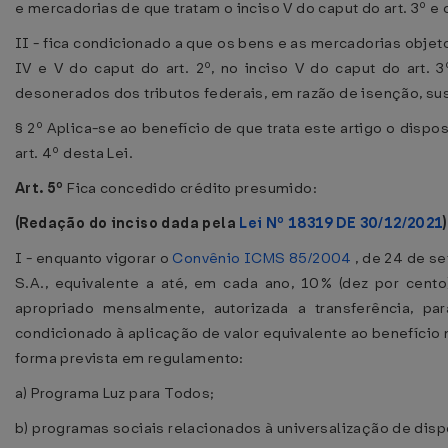
e mercadorias de que tratam o inciso V do caput do art. 3º e o
II - fica condicionado a que os bens e as mercadorias objet
IV e V do caput do art. 2º, no inciso V do caput do art. 
desonerados dos tributos federais, em razão de isenção, su
§ 2º Aplica-se ao benefício de que trata este artigo o dispost
art. 4º desta Lei.
Art. 5º
Fica concedido crédito presumido:
(Redação do inciso dada pela
Lei Nº 18319 DE 30/12/2021
)
I - enquanto vigorar o
Convênio ICMS 85/2004
, de 24 de s
S.A., equivalente a até, em cada ano, 10% (dez por cent
apropriado mensalmente, autorizada a transferência, par
condicionado à aplicação de valor equivalente ao benefício
forma prevista em regulamento:
a) Programa Luz para Todos;
b) programas sociais relacionados à universalização de disp