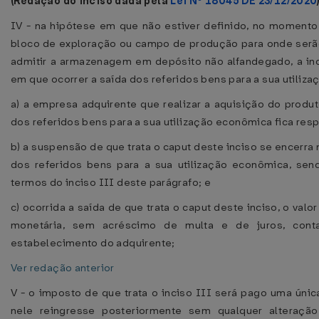
(Redação do inciso dada pela
Lei Nº 18045 DE 23/12/2020
IV - na hipótese em que não estiver definido, no momento
bloco de exploração ou campo de produção para onde serão
admitir a armazenagem em depósito não alfandegado, a in
em que ocorrer a saída dos referidos bens para a sua utiliz
a) a empresa adquirente que realizar a aquisição do prod
dos referidos bens para a sua utilização econômica fica re
b) a suspensão de que trata o caput deste inciso se encer
dos referidos bens para a sua utilização econômica, se
termos do inciso III deste parágrafo; e
c) ocorrida a saída de que trata o caput deste inciso, o va
monetária, sem acréscimo de multa e de juros, co
estabelecimento do adquirente;
Ver redação anterior
V - o imposto de que trata o inciso III será pago uma única
nele reingresse posteriormente sem qualquer alteraçã