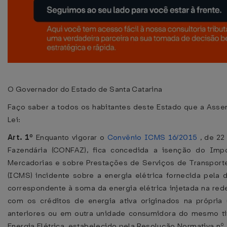
O Governador do Estado de Santa Catarina
Faço saber a todos os habitantes deste Estado que a Assem
Lei:
Art. 1º
Enquanto vigorar o
Convênio ICMS 16/2015
, de 22
Fazendária (CONFAZ), fica concedida a isenção do Imp
Mercadorias e sobre Prestações de Serviços de Transport
(ICMS) incidente sobre a energia elétrica fornecida pela 
correspondente à soma da energia elétrica injetada na re
com os créditos de energia ativa originados na própr
anteriores ou em outra unidade consumidora do mesmo t
Energia Elétrica, estabelecido pela Resolução Normativa nº 