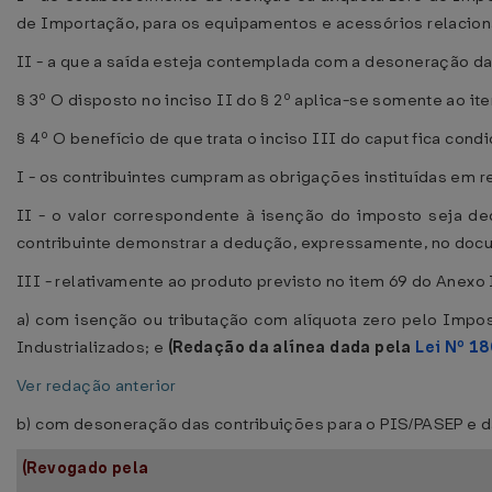
de Importação, para os equipamentos e acessórios relacion
II - a que a saída esteja contemplada com a desoneração d
§ 3º O disposto no inciso II do § 2º aplica-se somente ao it
§ 4º O benefício de que trata o inciso III do caput fica cond
I - os contribuintes cumpram as obrigações instituídas em 
II - o valor correspondente à isenção do imposto seja d
contribuinte demonstrar a dedução, expressamente, no docu
III - relativamente ao produto previsto no item 69 do Anexo
a) com isenção ou tributação com alíquota zero pelo Imp
Industrializados; e
(Redação da alínea dada pela
Lei Nº 1
Ver redação anterior
b) com desoneração das contribuições para o PIS/PASEP e 
(Revogado pela