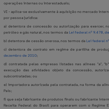
operações internas ou interestaduais;
VI - aplica-se exclusivamente à aquisição no mercado inter
por pessoa jurídica:
a) detentora de concessão ou autorização para exercer, n
petróleo e gás natural, nos termos da
Lei federal nº 9.478, d
b) detentora de cessão onerosa, nos termos da
Lei federal n
c) detentora de contrato em regime de partilha de prod
dezembro de 2010
;
d) contratada pelas empresas listadas nas alíneas "a", "
execução das atividades objeto da concessão, autoriz
subcontratadas; ou
e) importadora autorizada pela contratada, na forma da alín
País;
f) que seja fabricante de produtos finais ou fabricante inte
Receita Federal do Brasil para operarem com o Regime E