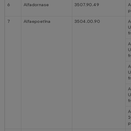
6
Alfadornase
3507.90.49
A
p
7
Alfaepoetina
3504.00.90
A
U
f
A
U
f
A
U
f
A
U
f
1
p