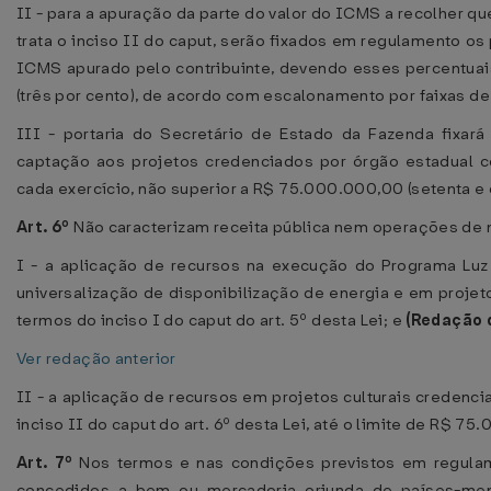
II - para a apuração da parte do valor do ICMS a recolher qu
trata o inciso II do caput, serão fixados em regulamento os
ICMS apurado pelo contribuinte, devendo esses percentuai
(três por cento), de acordo com escalonamento por faixas de
III - portaria do Secretário de Estado da Fazenda fixar
captação aos projetos credenciados por órgão estadual 
cada exercício, não superior a R$ 75.000.000,00 (setenta e 
Art. 6º
Não caracterizam receita pública nem operações de na
I - a aplicação de recursos na execução do Programa Luz
universalização de disponibilização de energia e em projeto
termos do inciso I do caput do art. 5º desta Lei; e
(Redação 
Ver redação anterior
II - a aplicação de recursos em projetos culturais creden
inciso II do caput do art. 6º desta Lei, até o limite de R$ 7
Art. 7º
Nos termos e nas condições previstos em regulam
concedidos a bem ou mercadoria oriunda de países-m