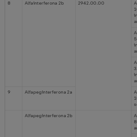
8
Alfainterferona 2b
2942.00.00
A
i
a
A
i
a
A
i
a
9
Alfapeginterferona 2a
A
s
Alfapeginterferona 2b
A
8
a