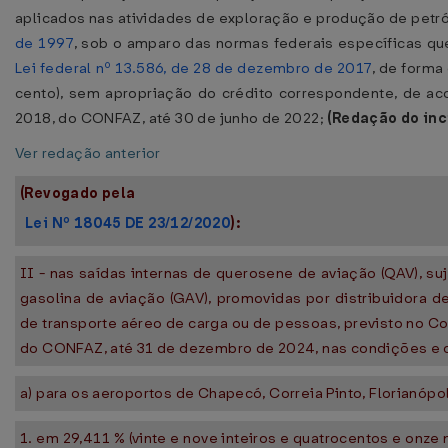
aplicados nas atividades de exploração e produção de petró
de 1997
, sob o amparo das normas federais específicas q
Lei federal nº 13.586, de 28 de dezembro de 2017
, de forma 
cento), sem apropriação do crédito correspondente, de a
2018, do CONFAZ, até 30 de junho de 2022;
(Redação do inc
Ver redação anterior
(Revogado pela
Lei Nº 18045 DE 23/12/2020
):
II - nas saídas internas de querosene de aviação (QAV), suj
gasolina de aviação (GAV), promovidas por distribuidora
de transporte aéreo de carga ou de pessoas, previsto no 
do CONFAZ, até 31 de dezembro de 2024, nas condições e c
a) para os aeroportos de Chapecó, Correia Pinto, Florianópol
1. em 29,411 % (vinte e nove inteiros e quatrocentos e onze