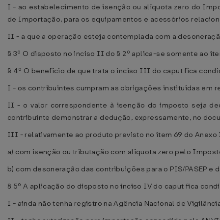
I - ao estabelecimento de isenção ou alíquota zero do Imp
de Importação, para os equipamentos e acessórios relacion
II - a que a operação esteja contemplada com a desoneraçã
§ 3º O disposto no inciso II do § 2º aplica-se somente ao it
§ 4º O benefício de que trata o inciso III do caput fica cond
I - os contribuintes cumpram as obrigações instituídas em 
II - o valor correspondente à isenção do imposto seja d
contribuinte demonstrar a dedução, expressamente, no docu
III - relativamente ao produto previsto no item 69 do Anexo
a) com isenção ou tributação com alíquota zero pelo Impos
b) com desoneração das contribuições para o PIS/PASEP e 
§ 5º A aplicação do disposto no inciso IV do caput fica con
I - ainda não tenha registro na Agência Nacional de Vigilânci