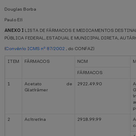
Douglas Borba
Paulo Eli
ANEXO I
LISTA DE FÁRMACOS E MEDICAMENTOS DESTINA
PÚBLICA FEDERAL, ESTADUAL E MUNICIPAL DIRETA, AUTÁ
(
Convênio ICMS nº 87/2002
, do CONFAZ)
ITEM
FÁRMACOS
NCM
FÁRMACOS
1
Acetato de
2922.49.90
Glatirâmer
G
i
a
p
2
Acitretina
2918.99.99
A
c