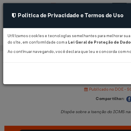
Política de Privacidade e Termos de Uso
Utilizamos cookies e tecnologias semelhantes para melhorar sua e
Acessar
do site, em conformidade com a
Lei Geral de Proteção de Dados
Ao continuar navegando, você declara que leu e concorda com n
Página Inicial
Legislações
Legislação Estadual - Santa Catari
Lei Nº 17762 DE 07/08/2019
Publicado no DOE - S
Compartilhar:
Dispõe sobre a isenção do ICMS nas