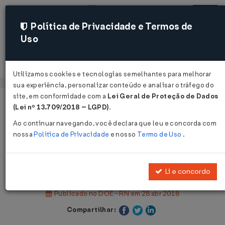
Política de Privacidade e Termos de
Uso
Acessar
Utilizamos cookies e tecnologias semelhantes para melhorar
sua experiência, personalizar conteúdo e analisar o tráfego do
site, em conformidade com a
Lei Geral de Proteção de Dados
Página Inicial
Legislações
(Lei nº 13.709/2018 – LGPD)
.
Legislação Estadual - Rio Grande do Norte
Ao continuar navegando, você declara que leu e concorda com
nossa
Política de Privacidade
e nosso
Termo de Uso
.
Voltar
Decreto Nº 27931 DE 27/04/2018
Li e concordo
Publicado no DOE - RN em 28 abr 2018
Compartilhar: