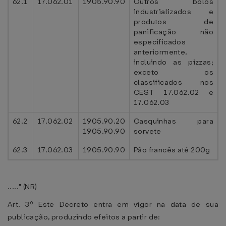
62.1
17.062.01
1905.90.90
Outros bolos
industrializados e
produtos de
panificação não
especificados
anteriormente,
incluindo as pizzas;
exceto os
classificados nos
CEST 17.062.02 e
17.062.03
62.2
17.062.02
1905.90.20
Casquinhas para
1905.90.90
sorvete
62.3
17.062.03
1905.90.90
Pão francês até 200g
....." (NR)
Art. 3º Este Decreto entra em vigor na data de sua
publicação, produzindo efeitos a partir de: