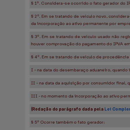
§ 1º. Considera-se ocorrido o fato gerador do IP
§ 2º. Em se tratando de veículo novo, considera
da incorporação ao ativo permanente por empre
§ 3º. Em se tratando de veículo usado não regi
houver comprovação do pagamento do IPVA em 
§ 4º. Em se tratando de veículo de procedência 
I - na data do desembaraço aduaneiro, quando 
II - na data da aquisição por consumidor final
III - no momento da incorporação ao ativo per
(Redação do parágrafo dada pela
Lei Comple
§ 5º Ocorre também o fato gerador: