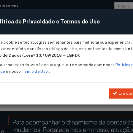
em somos
ítica de Privacidade e Termos de Uso
CONSULTORIA
SISTEMAS
COMÉRCIO EXTER
os cookies e tecnologias semelhantes para melhorar sua experiência,
zar conteúdo e analisar o tráfego do site, em conformidade com a
Lei
 - Pernambuco
 de Dados (Lei nº 13.709/2018 – LGPD)
.
nuar navegando, você declara que leu e concorda com nossa
Política 
ade
e nosso
Termo de Uso
.
Li e co
e sobre o Imposto sobre a Propriedade de Veículos Automotores (