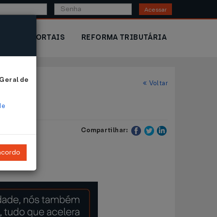
Acessar
IOR
PORTAIS
REFORMA TRIBUTÁRIA
 Geral de
Voltar
de
Compartilhar:
ncordo
IPVA).