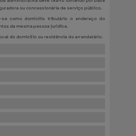
dade administrativa deve fixá-lo tomando por base
guradora ou concessionária de serviço público.
e-se como domicílio tributário o endereço do
ntos da mesma pessoa jurídica.
cal do domicílio ou residência do arrendatário.