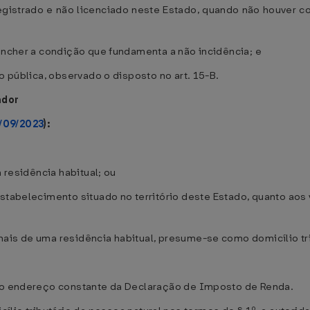
 registrado e não licenciado neste Estado, quando não houve
eencher a condição que fundamenta a não incidência; e
o pública, observado o disposto no art. 15-B.
ador
/09/2023
):
a residência habitual; ou
 estabelecimento situado no território deste Estado, quanto aos
mais de uma residência habitual, presume-se como domicílio tr
, o endereço constante da Declaração de Imposto de Renda.