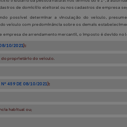
ílio tributário da pessoa natural nos termos do § 1º, a autori
astros de domicílio eleitoral ou nos cadastros de empresa se
ndo possível determinar a vinculação do veículo, presum
ão do veículo com predominância sobre os demais estabelecime
e empresa de arrendamento mercantil, o imposto é devido no lo
 08/10/2021
):
 do proprietário do veículo.
 Nº 459 DE 08/10/2021
):
ncia habitual ou;