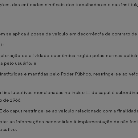
dações, das entidades sindicais dos trabalhadores e das instit
bém se aplica à posse de veículo em decorrência de contrato d
t:
 exploração de atividade econômica regida pelas normas aplic
a pelo usuário; e
 instituídas e mantidas pelo Poder Público, restringe-se ao veí
m fins lucrativos mencionadas no inciso II do caput é subordina
ro de 1966.
III do caput restringe-se ao veículo relacionado com a finalidad
star as informações necessárias à implementação da não inci
ecutivo.