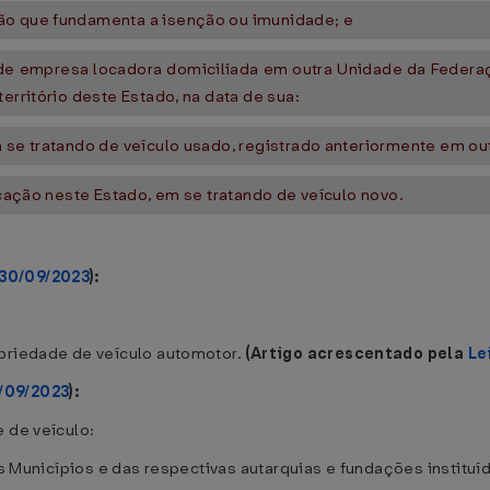
ão que fundamenta a isenção ou imunidade; e
e de empresa locadora domiciliada em outra Unidade da Fede
erritório deste Estado, na data de sua:
m se tratando de veículo usado, registrado anteriormente em o
ocação neste Estado, em se tratando de veículo novo.
 30/09/2023
):
priedade de veículo automotor.
(Artigo acrescentado pela
Le
/09/2023
):
 de veículo:
dos Municípios e das respectivas autarquias e fundações institu