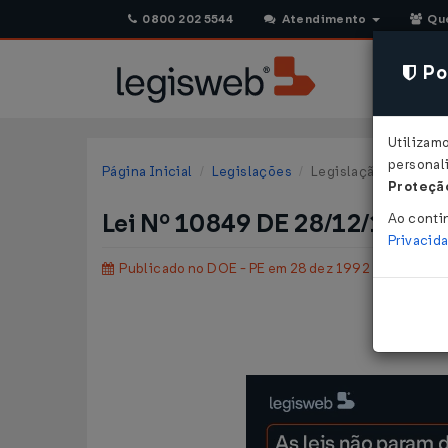
0800 202 5544
Atendimento
Qu
Pol
Utilizam
personali
Página Inicial
Legislações
Legislação Estadual
Proteção
Lei Nº 10849 DE 28/12/1992
Ao conti
Privacid
Publicado no DOE - PE em 28 dez 1992
Dispõ