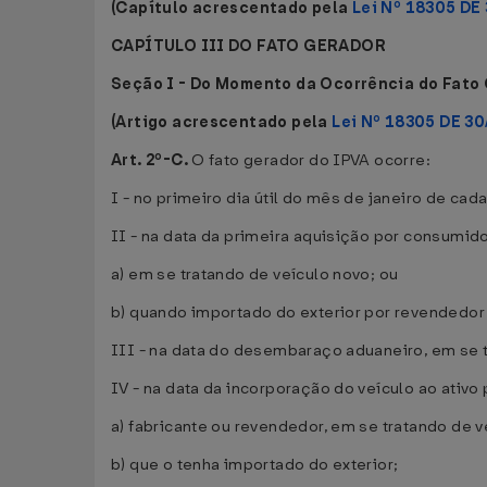
(Capítulo acrescentado pela
Lei Nº 18305 DE
CAPÍTULO III DO FATO GERADOR
Seção I - Do Momento da Ocorrência do Fato
(Artigo acrescentado pela
Lei Nº 18305 DE 30
Art. 2º-C.
O fato gerador do IPVA ocorre:
I - no primeiro dia útil do mês de janeiro de cad
II - na data da primeira aquisição por consumidor
a) em se tratando de veículo novo; ou
b) quando importado do exterior por revendedor 
III - na data do desembaraço aduaneiro, em se t
IV - na data da incorporação do veículo ao ati
a) fabricante ou revendedor, em se tratando de v
b) que o tenha importado do exterior;