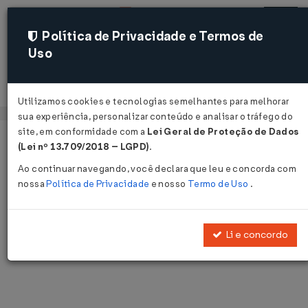
Política de Privacidade e Termos de
Uso
Acessar
Utilizamos cookies e tecnologias semelhantes para melhorar
sua experiência, personalizar conteúdo e analisar o tráfego do
site, em conformidade com a
Lei Geral de Proteção de Dados
Página Inicial
Notícias
Voltar
(Lei nº 13.709/2018 – LGPD)
.
Ao continuar navegando, você declara que leu e concorda com
Notícias
nossa
Política de Privacidade
e nosso
Termo de Uso
.
Disponibilizamos as últimas notícias e destaques publicadas pelo
LegisWeb.
Li e concordo